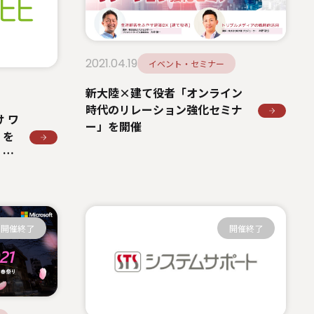
2021.04.19
イベント・セミナー
新大陸×建て役者「オンライン
時代のリレーション強化セミナ
け ワ
ー」を開催
」を
 新
ン接
ト作
開催終了
開催終了