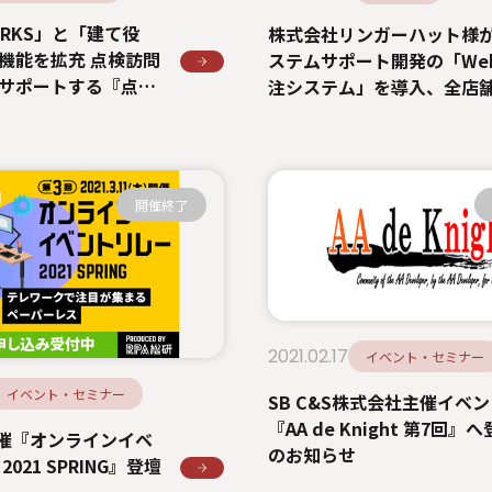
WORKS」と「建て役
株式会社リンガーハット様
機能を拡充 点検訪問
ステムサポート開発の「We
サポートする『点検
注システム」を導入、全店
23日より提供開始
開予定
開催終了
2021.02.17
イベント・セミナー
イベント・セミナー
SB C&S株式会社主催イベ
『AA de Knight 第7回』
主催『オンラインイベ
のお知らせ
021 SPRING』登壇