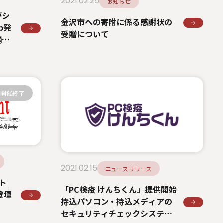
2021.02.25
お知らせ
がシ
金沢市への寄附に係る感謝状の
b発
受贈について
舗展
開催終了
2021.02.15
ニュースリリース
ント
「PC検疫 けんちくん」提供開始
へ登壇
持込パソコン・持込メディアの
セキュリティチェックシステム