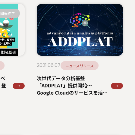
開催終了
2021.06.07
ニュースリリース
イベ
次世代データ分析基盤
』登
「ADDPLAT」提供開始～
Google Cloudのサービスを活用
しデータドリブンなビジネスを
実現～