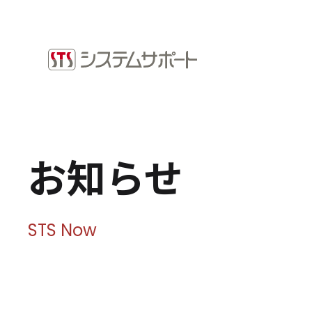
ソリューション・プロダクト
採用情
企業情報
お知ら
トップメッセージ
ビジネ
会社概要
拠点案内
Microso
お知らせ
サステナビリティ
システ
ショッ
サステナビリティ方針
環境（E）
STS Now
社会（S）
ガバナンス（G）
SDGsへの取り組み
健康経営宣言