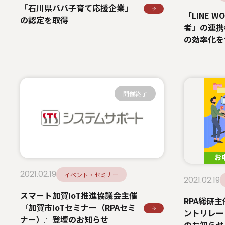
「石川県パパ子育て応援企業」
「LINE 
の認定を取得
者」の連携
の効率化を
bot』3月
開催終了
2021.02.19
イベント・セミナー
2021.02.19
スマート加賀IoT推進協議会主催
RPA総研
『加賀市IoTセミナー（RPAセミ
ントリレー 2
ナー）』登壇のお知らせ