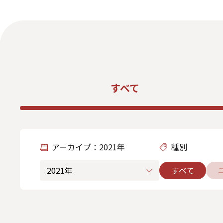
ダイバーシティ・エクイティ＆インク
ルージョン
人材関連データ・社外からの評価
情報セキュリティ基本方針
個人情報保護方針
個
特定個人情報等の適正な取り扱いに関する基本方針
すべて
アーカイブ：2021年
種別
すべて