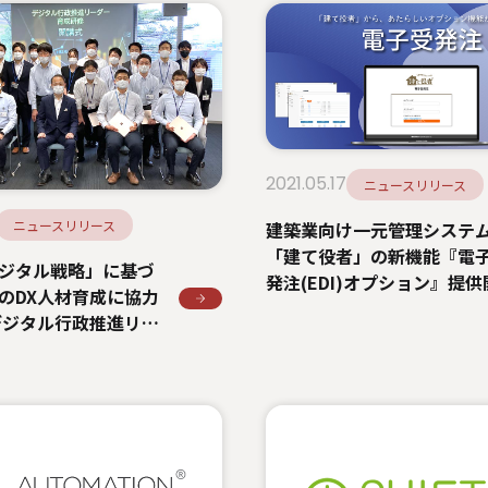
2021.05.17
ニュースリリース
ニュースリリース
建築業向け一元管理システ
「建て役者」の新機能『電
ジタル戦略」に基づ
発注(EDI)オプション』提供
のDX人材育成に協力
～取引先との受発注業務が
デジタル行政推進リー
ウド上で完結～
修」を開始