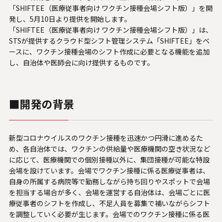
U.S. FrontLine
「SHIFTEE（医療従事者向け ワクチン接種会場シフト版）」を開
発し、5月10日より提供を開始します。
「SHIFTEE（医療従事者向け ワクチン接種会場シフト版）」は、
STSが提供するクラウド型シフト管理システム「SHIFTEE」をベ
お問い合わせ
ースに、ワクチン接種会場のシフト作成に必要となる機能を追加
し、自治体や医師会に向け提供するものです。
情報セキュリティ基本方針
個人情報保護方針
■開発の背景
個人情報の取り扱いについて
外部送信ポリシー
新型コロナウイルスのワクチン接種を迅速かつ円滑に進めるた
サイトのご利用について
め、各自治体では、ワクチンの供給量や医療機関の空き状況など
反社会的勢力に対する基本方針
に応じて、医療機関での個別接種以外に、集団接種が可能な特設
会場を設けています。会場でワクチン接種に係る医療従事者は、
特定個人情報等の適正な取り扱いに関する基本方針
自身の所属する病院等で勤務しながら持ち回りやスポットで会場
カスタマーハラスメントに関する指針
を担当する場合が多く、会場を運営する自治体は、会場ごとに医
電子公告
療従事者のシフトを作成し、不足人員を募集で補いながらシフト
を調整していく必要が生じます。会場でのワクチン接種に係る医
ソーシャルメディアポリシー