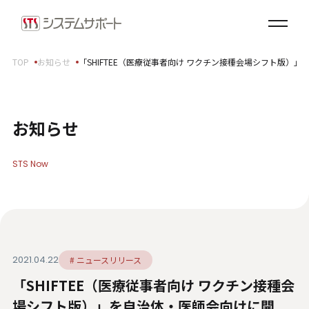
ソリューション・プロダクト
企業情報
TOP
お知らせ
「SHIFTEE（医療従事者向け ワクチン接種会場シフト版
トップメッセージ
会社概要
拠点案内
お知らせ
サステナビリティ
STS Now
サステナビリティ方針
環境（E）
社会（S）
ガバナンス（G）
2021.04.22
# ニュースリリース
SDGsへの取り組み
「SHIFTEE（医療従事者向け ワクチン接種会
健康経営宣言
ダイバーシティ・エクイティ＆インクルージョン
場シフト版）」を自治体・医師会向けに開