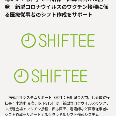
人材関連データ・社外からの評価
発 新型コロナウイルスのワクチン接種に係
る医療従事者のシフト作成をサポート
採用情報
お知らせ
ビジネスパートナーの皆様へ
Microsoft Base Kanazawa
システムサポート胡蝶蘭オンラインショップ
事例紹介
SNS公式アカウント一覧
株式会社システムサポート（本社：石川県金沢市、代表取締役
社長：小清水 良次、以下STS）は、新型コロナウイルスのワクチ
English
ン接種会場でワクチン接種に係る医師、看護師など医療従事者の
シフト作成をサポートするクラウド型シフト作成システム