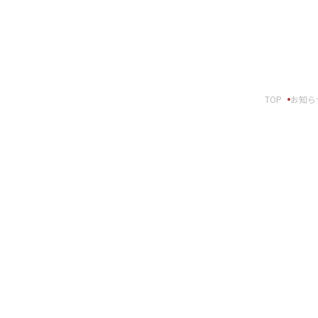
報
事例紹介
せ
SNS公式アカウント一覧
TOP
お知ら
スパートナーの皆様へ
English
ft Base Kanazawa
U.S. FrontLine
ムサポート胡蝶蘭オンライン
プ