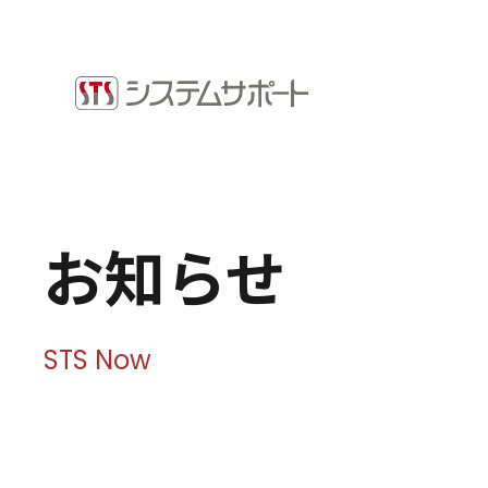
ソリューション・プロダクト
採用情
企業情報
お知ら
トップメッセージ
ビジネ
会社概要
拠点案内
Microso
お知らせ
サステナビリティ
システ
ショッ
サステナビリティ方針
環境（E）
STS Now
社会（S）
ガバナンス（G）
SDGsへの取り組み
健康経営宣言