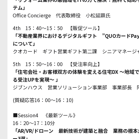
テム」
Office Concierge 代表取締役 小松延顕氏
4th 15：40～15：50 【販促ツール】
「不動産業界におけるデジタルギフト ”QUOカードPa
について」
クオカード ギフト営業ギフト第二課 シニアマネージ
5th 15：50～16：00 【受注率向上】
「住宅会社・お客様双方の体験を変える住宅DX ～地域
る受注UPを実現～ 」
ジブンハウス 営業ソリューション事業部 事業部長 
(質疑応答16：00〜16：10)
■Session4 《最新ツール》
16：20～17：10分
「AR/VR/ドローン 最新技術が建築と融合 業務の根
ー3選」