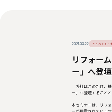
ダイバーシティ・エクイティ＆インク
ルージョン
人材関連データ・社外からの評価
情報セキュリティ基本方針
個人情報保護方針
個
特定個人情報等の適正な取り扱いに関する基本方針
2021.03.22
# イベント・
リフォーム
ー」へ登壇
弊社はこのたび、株式
ー」へ登壇することと
本セミナーは、リフォ
ーが用意されています