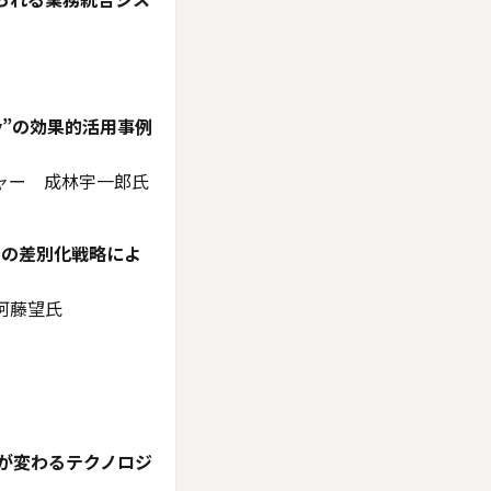
y”の効果的活用事例
ャー 成林宇一郎氏
での差別化戦略によ
阿藤望氏
本が変わるテクノロジ