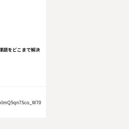
課題をどこまで解決
。
QnklmQ5qn7Sco_W70