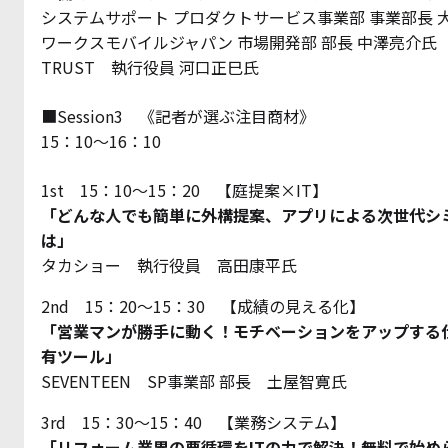
システムサポート プロダクトサービス事業部 事業部長 
ワークスモバイルジャパン 市場開発部 部長 中澤亮介氏
TRUST 執行役員 河口正巳氏
■Session3 《記者が選ぶ注目商材》
15：10～16：10
1st 15：10～15：20 【庭提案×IT】
「どんな人でも簡単に外構提案、アプリによる次世代シ
は」
タカショー 執行役員 高田康平氏
2nd 15：20～15：30 【成績の見える化】
「営業マンが勝手に動く！モチベーションをアップする
有ツール」
SEVENTEEN SP事業部 部長 土屋智寛氏
3rd 15：30～15：40 【業務システム】
「リフォーム業界の悪循環をITの力で解決！無料で始め