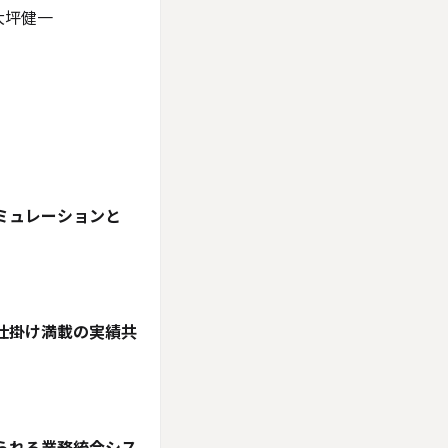
大坪健一
ミュレーションと
仕掛け満載の実績共
られる業務統合シス