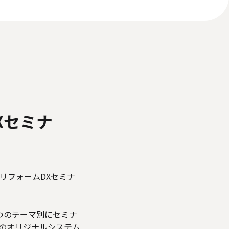
いて
反社会的勢力に対する基本方針
ィアポリシー
Xセミナ
リフォームDXセミナ
つのテーマ別にセミナ
社のオリジナルシステム