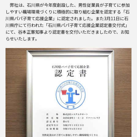
弊社は、石川県が今年度創設した、男性従業員が子育てに参加
人材関連データ・社外からの評価
しやすい職場環境づくりに積極的に取り組む企業を認定する「石
川県パパ子育て応援企業」に認定されました。また3月11日に石
採用情報
川県庁にて行われた「石川県パパ子育て応援企業認定書交付式」
にて、谷本正憲知事より認定書を交付いただきましたので、お知
お知らせ
らせいたします。
ビジネスパートナーの皆様へ
Microsoft Base Kanazawa
システムサポート胡蝶蘭オンラインショップ
事例紹介
SNS公式アカウント一覧
English