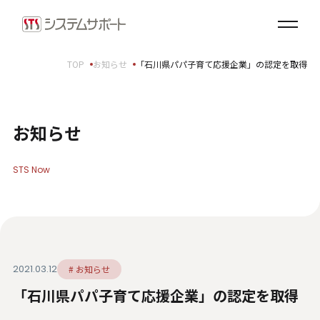
ソリューション・プロダクト
企業情報
TOP
お知らせ
「石川県パパ子育て応援企業」の認定を取得
トップメッセージ
会社概要
拠点案内
お知らせ
サステナビリティ
STS Now
サステナビリティ方針
環境（E）
社会（S）
ガバナンス（G）
2021.03.12
# お知らせ
SDGsへの取り組み
「石川県パパ子育て応援企業」の認定を取得
健康経営宣言
ダイバーシティ・エクイティ＆インクルージョン