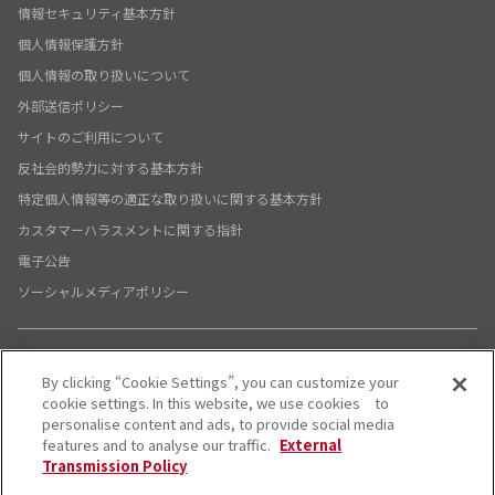
情報セキュリティ基本方針
個人情報保護方針
個人情報の取り扱いについて
外部送信ポリシー
サイトのご利用について
反社会的勢力に対する基本方針
特定個人情報等の適正な取り扱いに関する基本方針
カスタマーハラスメントに関する指針
電子公告
ソーシャルメディアポリシー
By clicking “Cookie Settings”, you can customize your
X公式アカウント
YouTube公式アカウント
cookie settings. In this website, we use cookies to
personalise content and ads, to provide social media
© System Support Inc.
features and to analyse our traffic.
External
Transmission Policy