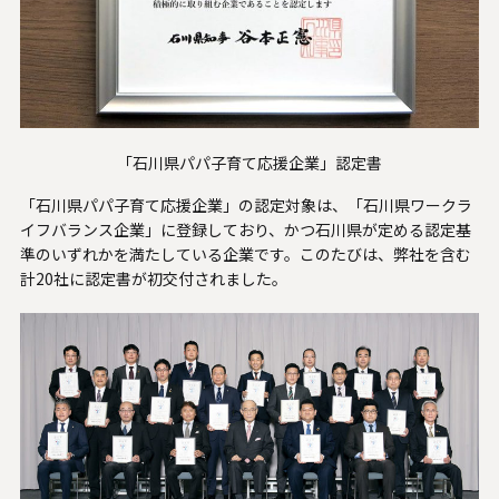
U.S. FrontLine
お問い合わせ
「石川県パパ子育て応援企業」認定書
情報セキュリティ基本方針
「石川県パパ子育て応援企業」の認定対象は、「石川県ワークラ
個人情報保護方針
イフバランス企業」に登録しており、かつ
石川県が定める認定基
準
のいずれかを満たしている企業です。このたびは、弊社を含む
個人情報の取り扱いについて
計20社に認定書が初交付されました。
外部送信ポリシー
サイトのご利用について
反社会的勢力に対する基本方針
特定個人情報等の適正な取り扱いに関する基本方針
カスタマーハラスメントに関する指針
電子公告
ソーシャルメディアポリシー