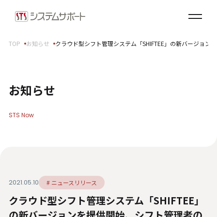
ソリューション・プロダクト
企業情報
TOP
お知らせ
クラウド型シフト管理システム「SHIFTEE」の新バージョ
トップメッセージ
会社概要
拠点案内
お知らせ
サステナビリティ
STS Now
サステナビリティ方針
環境（E）
社会（S）
ガバナンス（G）
2021.05.10
# ニュースリリース
SDGsへの取り組み
クラウド型シフト管理システム「SHIFTEE」
健康経営宣言
ダイバーシティ・エクイティ＆インクルージョン
の新バージョンを提供開始、シフト管理者の