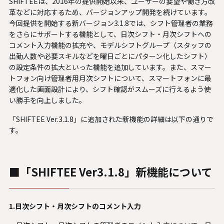
SHIFTEEは、2016年の提供開始以来、ユーザーの要望や働き方改
U.S. FrontLine
革などに対応するため、バージョンアップ開発を続けています。
今回提供を開始する新バージョン3.1.8では、シフト管理者の業務
をさらにサポートする機能として、日次シフト・月次シフトへの
コメント入力機能の拡充や、モデルシフトグループ（スタッフの
お問い合わせ
出勤人数や必要スキルなどを曜日ごとにパターン化したシフト）
の設定条件の拡大といった機能を追加しています。また、スマー
トフォン向け管理者用月次シフトについて、スマートフォンに最
情報セキュリティ基本方針
適化した画面設計により、シフト確認がスムーズに行えるよう使
い勝手を向上しました。
個人情報保護方針
個人情報の取り扱いについて
「SHIFTEE Ver.3.1.8」に追加された新機能の詳細は以下の通りで
外部送信ポリシー
す。
サイトのご利用について
反社会的勢力に対する基本方針
■「SHIFTEE Ver3.1.8」新機能について
特定個人情報等の適正な取り扱いに関する基本方針
カスタマーハラスメントに関する指針
電子公告
1.日次シフト・月次シフトのコメント入力
ソーシャルメディアポリシー