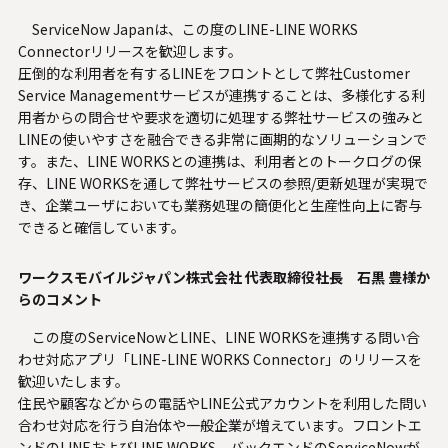
ServiceNow Japanは、この度のLINE-LINE WORKS
Connectorリリースを歓迎します。
圧倒的な利用者を有するLINEをフロントとして弊社Customer
Service Managementサービスが連携することは、多様化する利
用者からの問合せや要求を適切に処理する弊社サービスの強みと
LINEの使いやすさを融合できる非常に画期的なソリューションで
す。また、LINE WORKSとの連携は、利用者とのトークログの保
存、LINE WORKSを通して弊社サービスの参照/更新処理が実現で
き、企業ユーザにおいても業務処理の簡便化と生産性向上に寄与
できると確信しています。
ワークスモバイルジャパン株式会社 代表取締役社長 石黒 豊様か
らのコメント
この度のServiceNowとLINE、LINE WORKSを連携する問い合
わせ対応アプリ「LINE-LINE WORKS Connector」のリリースを
歓迎いたします。
住民や顧客などからの電話やLINE公式アカウントを利用した問い
合わせ対応を行う自治体や一般企業が増えています。フロントエ
ンドのLINEおよびLINE WORKS、バックエンドのServiceNowが