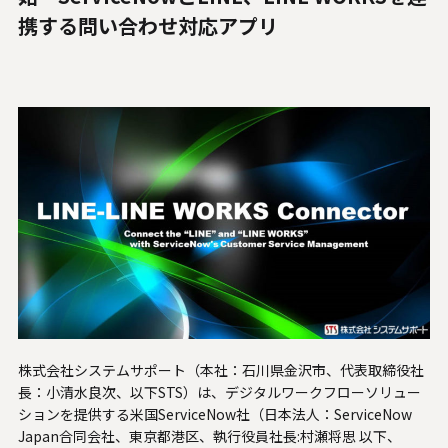
人材関連データ・社外からの評価
携する問い合わせ対応アプリ
採用情報
お知らせ
ビジネスパートナーの皆様へ
Microsoft Base Kanazawa
システムサポート胡蝶蘭オンラインショップ
事例紹介
SNS公式アカウント一覧
株式会社システムサポート（本社：石川県金沢市、代表取締役社
長：小清水良次、以下STS）は、デジタルワークフローソリュー
English
ションを提供する米国ServiceNow社（日本法人：ServiceNow
Japan合同会社、東京都港区、執行役員社長:村瀬将思 以下、