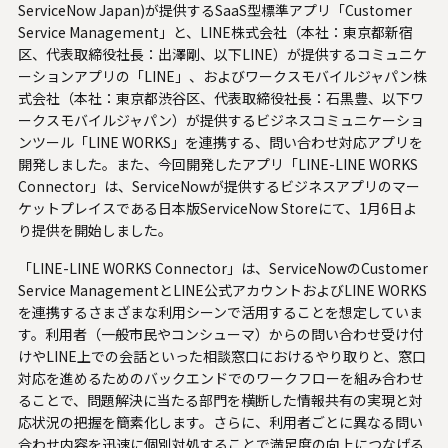
ServiceNow Japan)が提供するSaaS型標準アプリ「Customer
U.S. FrontLine
Service Management」と、LINE株式会社（本社：東京都新宿
区、代表取締役社長：出澤剛、以下LINE）が提供するコミュニケ
ーションアプリの「LINE」、およびワークスモバイルジャパン株
式会社（本社：東京都渋谷区、代表取締役社長：石黒豊、以下ワ
お問い合わせ
ークスモバイルジャパン）が提供するビジネスコミュニケーショ
ンツール「LINE WORKS」を連携する、問い合わせ対応アプリを
開発しました。また、今回開発したアプリ「LINE-LINE WORKS
情報セキュリティ基本方針
Connector」は、ServiceNowが提供するビジネスアプリのマー
個人情報保護方針
ケットプレイスである
日本版ServiceNow Store
にて、1月6日よ
り提供を開始しました。
個人情報の取り扱いについて
サイトのご利用について
「LINE-LINE WORKS Connector」は、ServiceNowのCustomer
反社会的勢力に対する基本方針
Service ManagementとLINE公式アカウントおよびLINE WORKS
を連携するさまざまな利用シーンで活用することを想定していま
特定個人情報等の適正な取り扱いに関する基本方針
す。利用者（一般市民やコンシューマ）からの問い合わせ受け付
カスタマーハラスメントに関する指針
けやLINE上での会話といった相談窓口におけるやり取りと、窓口
電子公告
対応を進めるためのバックエンドでのワークフローを組み合わせ
ることで、問題解決に当たる部門を横断した情報共有の実現と対
ソーシャルメディアポリシー
応状況の把握を簡素化します。さらに、利用者ごとに異なる問い
システムサポートホールディングス
合わせ内容を迅速に個別対処することで満足度の向上につなげる