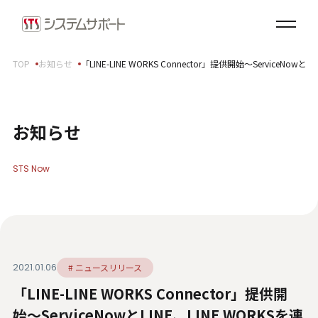
ソリューション・プロダクト
企業情報
TOP
お知らせ
「LINE-LINE WORKS Connector」提供開始〜ServiceN
トップメッセージ
会社概要
拠点案内
お知らせ
サステナビリティ
STS Now
サステナビリティ方針
環境（E）
社会（S）
ガバナンス（G）
2021.01.06
# ニュースリリース
SDGsへの取り組み
「LINE-LINE WORKS Connector」提供開
健康経営宣言
ダイバーシティ・エクイティ＆インクルージョン
始〜ServiceNowとLINE、LINE WORKSを連