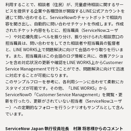
利用することで、相談者（住民）が、児童虐待相談に関するサー
ビスを提供する企業や各種団体が開設するLINE公式アカウントを
通じて問い合わせると、ServiceNowのチャットボットで相談内
容を聞き出し、自動的に問い合わせチケットを作成します。作成
されたチケット内容をもとに、担当職員（ServiceNowユーザ
ー）や対応優先度レベルを振り分け、振り分けられた相談窓口の
担当職員は、問い合わせをしてきた相談者や担当職員の監督者
と、LINE WORKS上で問題解決に向けて会話のやり取りを行いま
す。また、担当職員はこの会話のログ情報と共に、改善アクショ
ンを含め対応状況の更新や確認をLINE WORKS上からCustomer
Service Managementで行うことができ、問題解決に向けて迅速
に対応することが可能になります。
このサンプルフローを参考に、各利用シーンに合わせて柔軟にカ
スタマイズが可能です。その他、「LINE WORKS」から
ServiceNowの「Customer Service Management」を閲覧・更
新を行ったり、更新がされていない担当者（ServiceNowユーザ
ー）への定期的なフォローを行うシナリオもサンプルとして含ん
でいます。
ServiceNow Japan 執行役員社長 村瀬 将思様からのコメント