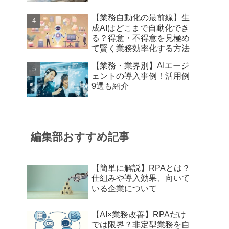
【業務自動化の最前線】生
成AIはどこまで自動化でき
る？得意・不得意を見極め
て賢く業務効率化する方法
【業務・業界別】AIエージ
ェントの導入事例！活用例
9選も紹介
編集部おすすめ記事
【簡単に解説】RPAとは？
仕組みや導入効果、向いて
いる企業について
【AI×業務改善】RPAだけ
では限界？非定型業務を自