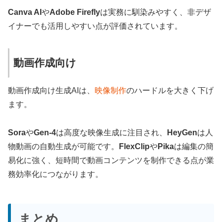
Canva AI
や
Adobe Firefly
は実務に馴染みやすく、非デザ
イナーでも活用しやすい点が評価されています。
動画作成向け
動画作成向け生成AIは、
映像制作
のハードルを大きく下げ
ます。
Sora
や
Gen-4
は高度な映像生成に注目され、
HeyGen
は人
物動画の自動生成が可能です。
FlexClip
や
Pika
は編集の簡
易化に強く、短時間で動画コンテンツを制作できる点が業
務効率化につながります。
まとめ