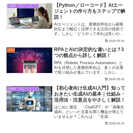
【Python／ローコード】AIエー
生成AI・AIエージェント
ジェントの作り方をステップで解
説！
AIエージェントは、業務効率化から顧客
対応まで幅広く活用できる注目の技術で
す。しかし「どうやって作れば良いの
か？」という疑問を持つ方も多いのでは
2026.05.01
ないでしょうか。今回は、Pythonを用い
たフルコード開発と、ローコードツール
RPAとAIの決定的な違いとは？3
RPA
Automatio...
つの観点から詳しく解説！
RPA（Robotic Process Automation）と
AIを活用した業務効率化は、多くの企業
で取り組みが進んでいます。しかし、
「RPAとAIの違いがよくわからない」
2026.05.01
「どちらを導入すべきか判断できない」
と悩むご担当者もいることでしょ...
【初心者向け生成AI入門】知って
生成AI・AIエージェント
おきたい生成AIの基本｜仕組み・
活用法・注意点をやさしく解説！
はじめに最近、「ChatGPT」や「画像生
成AI」といった言葉を聞く機会が増えて
いませんか？これらは、「生成
AI（Generative AI）」という技術をもと
2026.05.01
にしたツールです。まるで人間のように
文章を書いたり、画像を描いたり、音声