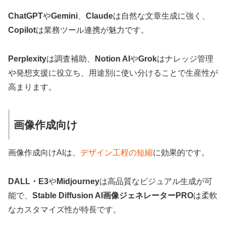
ChatGPT
や
Gemini
、
Claude
は自然な文章生成に強く、
Copilot
は業務ツール連携が魅力です。
Perplexity
は調査補助、
Notion AI
や
Grok
はナレッジ管理
や発想支援に役立ち、用途別に使い分けることで生産性が
高まります。
画像作成向け
画像作成向けAIは、
デザイン工程の短縮
に効果的です。
DALL・E3
や
Midjourney
は高品質なビジュアル生成が可
能で、
Stable Diffusion AI画像ジェネレーターPRO
は柔軟
なカスタマイズ性が特長です。