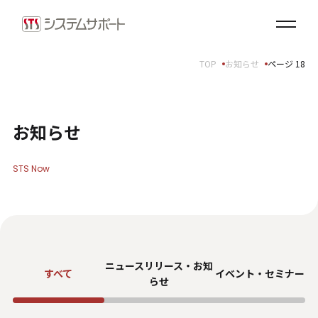
ソリューション・プロダクト
企業情報
TOP
お知らせ
ページ 18
トップメッセージ
会社概要
拠点案内
お知らせ
サステナビリティ
STS Now
サステナビリティ方針
環境（E）
社会（S）
ガバナンス（G）
ニュースリリース・お知
SDGsへの取り組み
すべて
イベント・
セミナー
らせ
健康経営宣言
ダイバーシティ・エクイティ＆インクルージョン