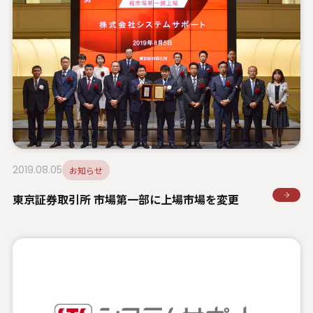
U.S. FrontLine
お問い合わせ
情報セキュリティ基本方針
個人情報保護方針
個人情報の取り扱いについて
2019.08.05
お知らせ
外部送信ポリシー
東京証券取引所 市場第一部に上場市場を変更
サイトのご利用について
反社会的勢力に対する基本方針
特定個人情報等の適正な取り扱いに関する基本方針
カスタマーハラスメントに関する指針
電子公告
ソーシャルメディアポリシー