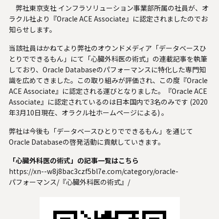
弊社東京支社 インフラソリューション事業部所属の社員が、オ
人材関連データ・社外からの評価
ラクル社より『Oracle ACE Associate』に認定されましたのでお
知らせします。
採用情報
当該社員はかねてより弊社のオウンドメディア「データベースひ
お知らせ
とりでできるもん」にて「心臓外科医の術式」の連載記事を執筆
しており、Oracle Databaseのパフォーマンスに特化した専門知
識を広めてきました。この取り組みが評価され、この度『Oracle
ビジネスパートナーの皆様へ
ACE Associate』に認定される運びとなりました。『Oracle ACE
Associate』に認定されているのは日本国内で3名のみです (2020
Microsoft Base Kanazawa
年3月10日現在、オラクル社ホームページによる) 。
システムサポート胡蝶蘭オンラインショップ
弊社は今後も「データベースひとりでできるもん」を通じて
Oracle Databaseの啓発活動に貢献していきます。
事例紹介
「心臓外科医の術式」の記事一覧はこちら
https://xn--w8j8bac3czf5bl7e.com/category/oracle-
SNS公式アカウント一覧
パフォーマンス/『心臓外科医の術式』/
English