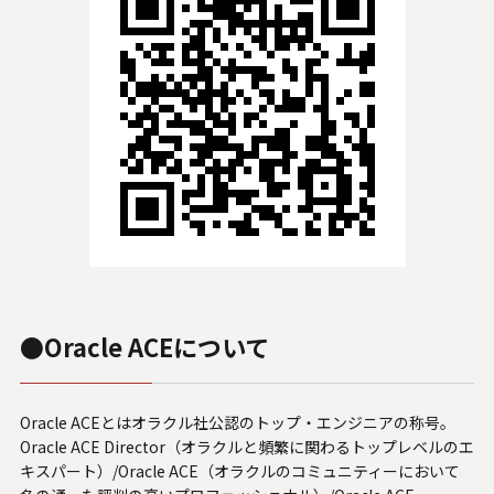
U.S. FrontLine
お問い合わせ
情報セキュリティ基本方針
個人情報保護方針
個人情報の取り扱いについて
外部送信ポリシー
サイトのご利用について
●Oracle ACEについて
反社会的勢力に対する基本方針
特定個人情報等の適正な取り扱いに関する基本方針
カスタマーハラスメントに関する指針
Oracle ACEとはオラクル社公認のトップ・エンジニアの称号。
電子公告
Oracle ACE Director（オラクルと頻繁に関わるトップレベルのエ
キスパート）/Oracle ACE（オラクルのコミュニティーにおいて
ソーシャルメディアポリシー