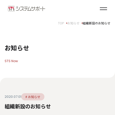
ソリューション・プロダクト
企業情報
TOP
お知らせ
組織新設のお知らせ
トップメッセージ
会社概要
拠点案内
お知らせ
サステナビリティ
STS Now
サステナビリティ方針
環境（E）
社会（S）
ガバナンス（G）
2020.07.01
# お知らせ
SDGsへの取り組み
組織新設のお知らせ
健康経営宣言
ダイバーシティ・エクイティ＆インクルージョン