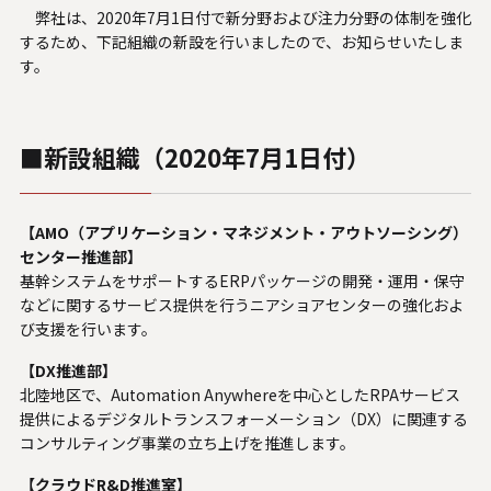
弊社は、2020年7月1日付で新分野および注力分野の体制を強化
人材関連データ・社外からの評価
するため、下記組織の新設を行いましたので、お知らせいたしま
す。
採用情報
お知らせ
■新設組織（2020年7月1日付）
ビジネスパートナーの皆様へ
【AMO（アプリケーション・マネジメント・アウトソーシング）
Microsoft Base Kanazawa
センター推進部】
基幹システムをサポートするERPパッケージの開発・運用・保守
システムサポート胡蝶蘭オンラインショップ
などに関するサービス提供を行うニアショアセンターの強化およ
び支援を行います。
事例紹介
【DX推進部】
北陸地区で、Automation Anywhereを中心としたRPAサービス
SNS公式アカウント一覧
提供によるデジタルトランスフォーメーション（DX）に関連する
コンサルティング事業の立ち上げを推進します。
English
【クラウドR&D推進室】