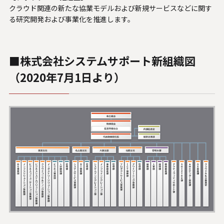
U.S. FrontLine
クラウド関連の新たな協業モデルおよび新規サービスなどに関す
る研究開発および事業化を推進します。
お問い合わせ
■株式会社システムサポート新組織図
（2020年7月1日より）
情報セキュリティ基本方針
個人情報保護方針
個人情報の取り扱いについて
サイトのご利用について
反社会的勢力に対する基本方針
特定個人情報等の適正な取り扱いに関する基本方針
カスタマーハラスメントに関する指針
電子公告
ソーシャルメディアポリシー
システムサポートホールディングス