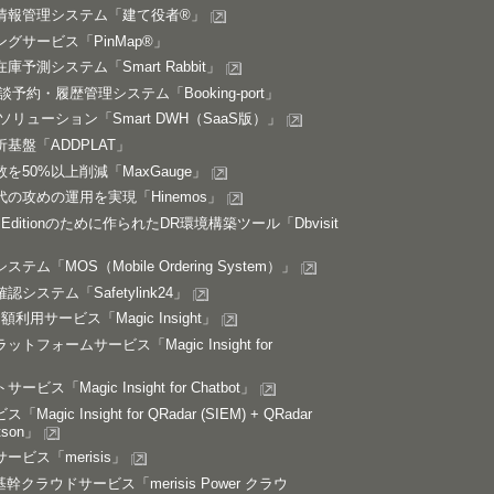
情報管理システム「建て役者®」
グサービス「PinMap®」
予測システム「Smart Rabbit」
予約・履歴管理システム「Booking-port」
リューション「Smart DWH（SaaS版）」
基盤「ADDPLAT」
を50%以上削減「MaxGauge」
の攻めの運用を実現「Hinemos」
dard Editionのために作られたDR環境構築ツール「Dbvisit
ム「MOS（Mobile Ordering System）」
システム「Safetylink24」
月額利用サービス「Magic Insight」
フォームサービス「Magic Insight for
ビス「Magic Insight for Chatbot」
agic Insight for QRadar (SIEM) + QRadar
atson」
ビス「merisis」
00) 基幹クラウドサービス「merisis Power クラウ