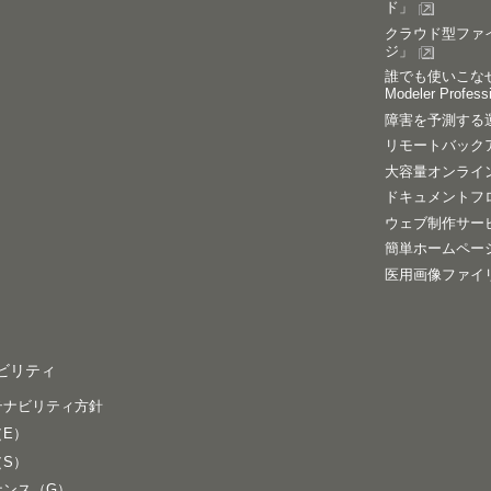
ド」
クラウド型ファイ
ジ」
誰でも使いこなせ
Modeler Profess
障害を予測する運
リモートバックアッ
大容量オンラインス
ドキュメントフロー
ウェブ制作サービス
簡単ホームページ
医用画像ファイリン
ビリティ
テナビリティ方針
（E）
（S）
ナンス（G）