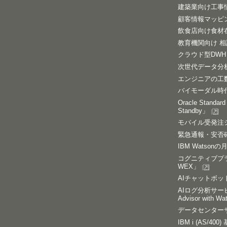
建築業向け工事
顧客情報マッピン
飲食店向け食材在庫
教育機関向け 相談
クラウド型DWHソ
次世代データ分析
エンジニアの工数
バイモーダル時代
Oracle Stan
Standby」
モバイル受発注システ
緊急通報・安否確認
IBM Watsonの
コグニティブプラット
WEX」
AIチャットボットサー
AIログ分析サービス「M
Advisor with W
データセンターサー
IBM i (AS/4