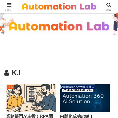
メニュー
検索
K.I
RPA
Automation Anywhere 技術情報
業務部門が主役！RPA開
内製化成功の鍵！