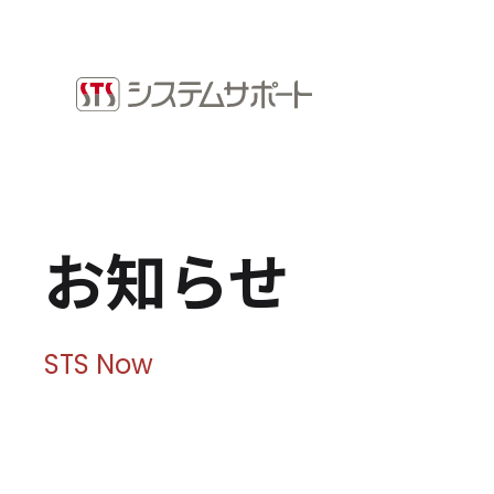
ソリューション・プロダクト
採用情
企業情報
お知ら
トップメッセージ
ビジネ
会社概要
拠点案内
Microso
お知らせ
サステナビリティ
システ
ショッ
サステナビリティ方針
環境（E）
STS Now
社会（S）
ガバナンス（G）
SDGsへの取り組み
健康経営宣言