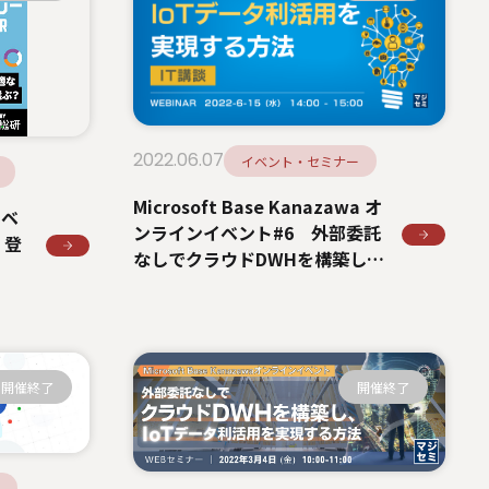
2022.06.07
イベント・セミナー
Microsoft Base Kanazawa オ
イベ
ンラインイベント#6 外部委託
』登
なしでクラウドDWHを構築し、
IoTデータ利活用を実現する方法
【IT講談】
開催終了
開催終了