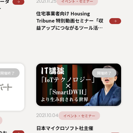
データ
2021.11.25
イベント・セミナー
住宅事業者向け Housing
構築
Tribune 特別動画セミナー「収
益アップにつながるツール活用
術」に登壇
開催終了
開催終了
2021.10.04
イベント・セミナー
日本マイクロソフト社主催
のお