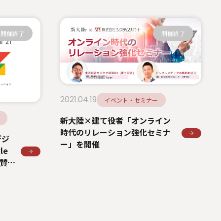
開催終了
開催終了
2021.04.19
イベント・セミナー
新大陸×建て役者「オンライン
時代のリレーション強化セミナ
デジ
ー」を開催
le
』協賛お