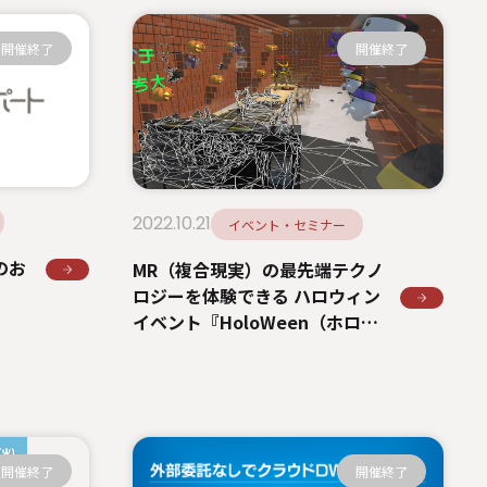
開催終了
開催終了
2022.10.21
イベント・セミナー
のお
MR（複合現実）の最先端テクノ
ロジーを体験できる ハロウィン
イベント『HoloWeen（ホロウ
ィン）』開催 Microsoft Base
Kanazawa でMicrosoft
HoloLens 2 を活用
開催終了
開催終了