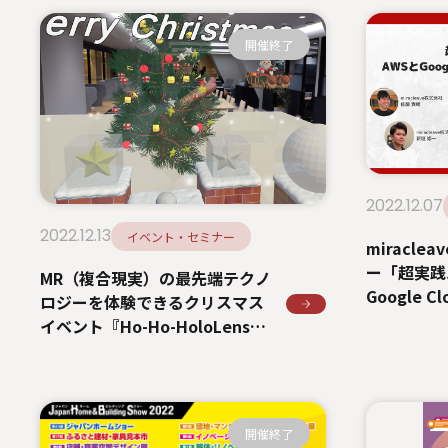
開催終了
2022.12.07
2022.12.13
イベント・セミナー
miracl
ー「超実践
MR（複合現実）の最先端テクノ
Google
ロジーを体験できるクリスマス
築！」登壇
イベント『Ho-Ho-HoloLens』
開催 Microsoft Base
Kanazawa でMicrosoft
HoloLens 2 を活用
開催終了