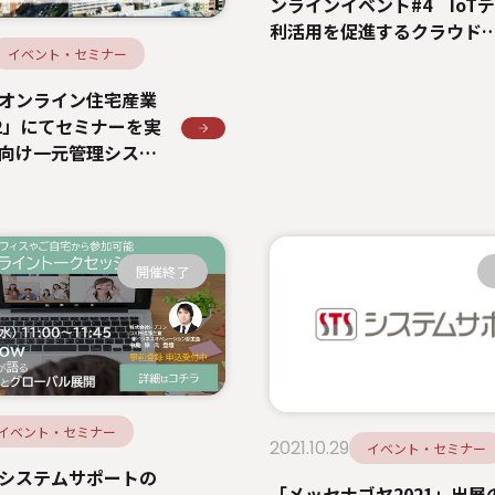
ンラインイベント#4 IoT
利活用を促進するクラウド
DWH、ユーザー企業だけで
イベント・セミナー
することはできるのか？
「オンライン住宅産業
22」にてセミナーを実
向け一元管理システ
者」の導入事例や最
をご紹介
開催終了
イベント・セミナー
2021.10.29
イベント・セミナー
システムサポートの
「メッセナゴヤ2021」出展