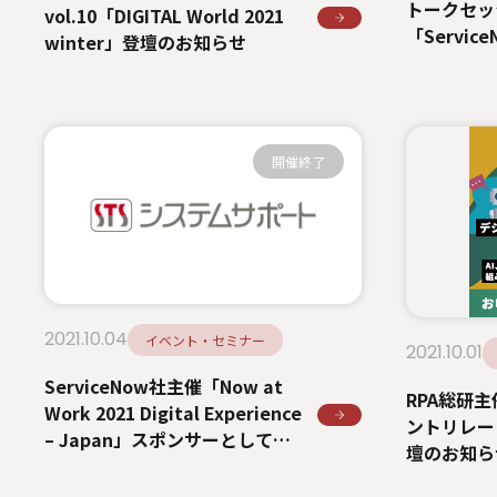
トークセッ
vol.10「DIGITAL World 2021
「Servi
winter」登壇のお知らせ
が語るIT
ル展開」開
開催終了
2021.10.04
イベント・セミナー
2021.10.01
ServiceNow社主催「Now at
RPA総研
Work 2021 Digital Experience
ントリレー 
– Japan」スポンサーとして協
壇のお知ら
賛、出展