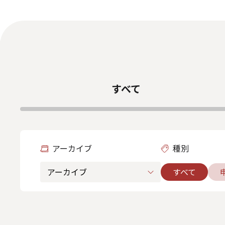
ダイバーシティ・エクイティ＆インク
ルージョン
人材関連データ・社外からの評価
情報セキュリティ基本方針
個人情報保護方針
個
特定個人情報等の適正な取り扱いに関する基本方針
すべて
アーカイブ
種別
すべて