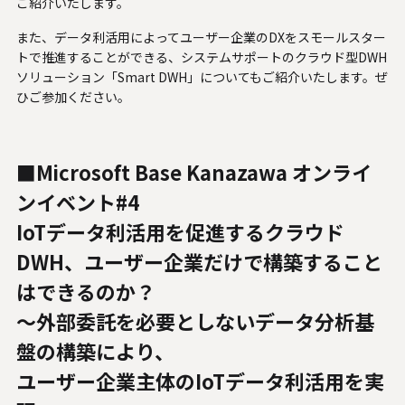
ご紹介いたします。
U.S. FrontLine
また、データ利活用によってユーザー企業のDXをスモールスター
トで推進することができる、システムサポートのクラウド型DWH
ソリューション「Smart DWH」についてもご紹介いたします。ぜ
お問い合わせ
ひご参加ください。
情報セキュリティ基本方針
■Microsoft Base Kanazawa オンライ
個人情報保護方針
ンイベント#4
個人情報の取り扱いについて
IoTデータ利活用を促進するクラウド
外部送信ポリシー
DWH、ユーザー企業だけで構築すること
サイトのご利用について
はできるのか？
反社会的勢力に対する基本方針
特定個人情報等の適正な取り扱いに関する基本方針
〜外部委託を必要としないデータ分析基
カスタマーハラスメントに関する指針
盤の構築により、
電子公告
ユーザー企業主体のIoTデータ利活用を実
ソーシャルメディアポリシー