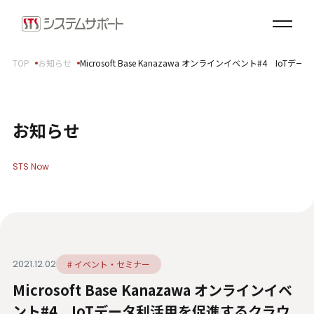
ソリューション・プロダクト
企業情報
TOP
お知らせ
Microsoft Base Kanazawa オンラインイベント#
トップメッセージ
会社概要
拠点案内
お知らせ
サステナビリティ
STS Now
サステナビリティ方針
環境（E）
社会（S）
ガバナンス（G）
2021.12.02
# イベント・セミナー
SDGsへの取り組み
Microsoft Base Kanazawa オンラインイベ
健康経営宣言
ダイバーシティ・エクイティ＆インクルージョン
ント#4 IoTデータ利活用を促進するクラウ