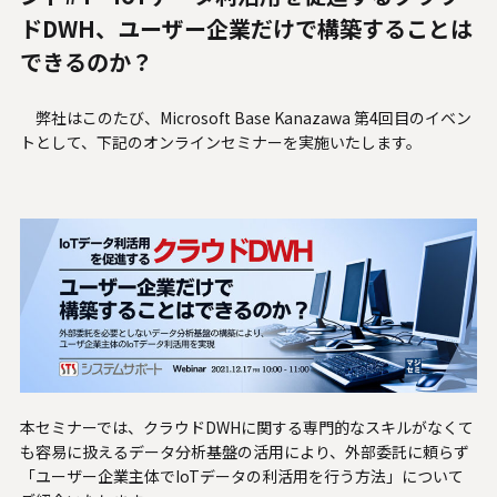
人材関連データ・社外からの評価
ドDWH、ユーザー企業だけで構築することは
できるのか？
採用情報
弊社はこのたび、Microsoft Base Kanazawa 第4回目のイベン
お知らせ
トとして、下記のオンラインセミナーを実施いたします。
ビジネスパートナーの皆様へ
Microsoft Base Kanazawa
システムサポート胡蝶蘭オンラインショップ
事例紹介
SNS公式アカウント一覧
本セミナーでは、クラウドDWHに関する専門的なスキルがなくて
も容易に扱えるデータ分析基盤の活用により、外部委託に頼らず
English
「ユーザー企業主体でIoTデータの利活用を行う方法」について