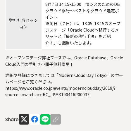
U.S. FrontLine
8月7日 14:15-15:00 情シスのためのDB
クラウド移行〜ベストなクラウド選定ポ
イント
弊社担当セッシ
※同日（７日）は、13:05-13:15のオープ
ョン
お問い合わせ
ンステージ「Oracle Cloudへ移行するメ
リットと『最新の移行手法』をご紹
介！」も担当いたします。
情報セキュリティ基本方針
※オープンステージ弊社ブースでは、Oracle Database、Oracle
個人情報保護方針
Cloud入門の手引き小冊子無料贈呈！
個人情報の取り扱いについて
詳細や登録につきましては「Modern Cloud Day Tokyo」のホー
外部送信ポリシー
ムページをご覧ください。
サイトのご利用について
https://www.oracle.co.jp/events/moderncloudday/2019/?
反社会的勢力に対する基本方針
source=:ow:o:h:acc:RC_JPMK190416P00037:
特定個人情報等の適正な取り扱いに関する基本方針
カスタマーハラスメントに関する指針
電子公告
Share
ソーシャルメディアポリシー