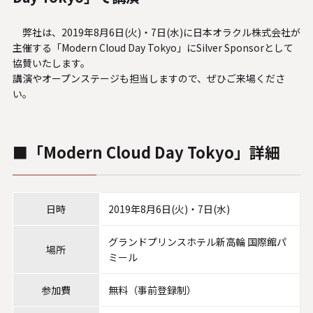
人材関連データ・社外からの評価
弊社は、2019年8月6日(火)・7日(水)に日本オラクル株式会社が
採用情報
主催する「Modern Cloud Day Tokyo」にSilver Sponsorとして
協賛いたします。
講演やオープンステージも担当しますので、ぜひご来場くださ
お知らせ
い。
ビジネスパートナーの皆様へ
■「Modern Cloud Day Tokyo」詳細
Microsoft Base Kanazawa
システムサポート胡蝶蘭オンラインショップ
日時
2019年8月6日(火)・7日(水)
事例紹介
グランドプリンスホテル新高輪 国際館パ
場所
SNS公式アカウント一覧
ミール
English
参加費
無料（事前登録制）