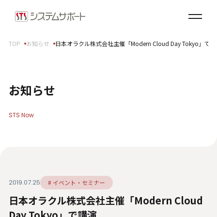
ソリューション・プロダクト
企業情報
TOP
お知らせ
日本オラクル株式会社主催「Modern Cloud Day Tokyo」で
トップメッセージ
会社概要
拠点案内
お知らせ
サステナビリティ
STS Now
サステナビリティ方針
環境（E）
社会（S）
ガバナンス（G）
2019.07.25
# イベント・セミナー
SDGsへの取り組み
日本オラクル株式会社主催「Modern Cloud
健康経営宣言
ダイバーシティ・エクイティ＆インクルージョン
Day Tokyo」で講演