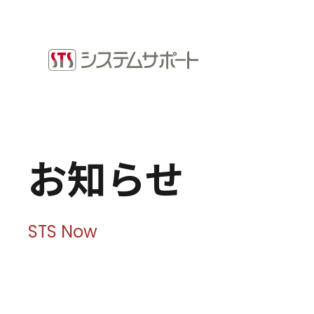
ソリューション・プロダクト
採用情
企業情報
お知ら
トップメッセージ
ビジネ
会社概要
拠点案内
Microso
お知らせ
サステナビリティ
システ
ショッ
サステナビリティ方針
環境（E）
STS Now
社会（S）
ガバナンス（G）
SDGsへの取り組み
健康経営宣言