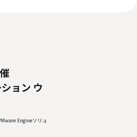
いて
反社会的勢力に対する基本方針
ィアポリシー
催
ューション ウ
are Engineソリュ