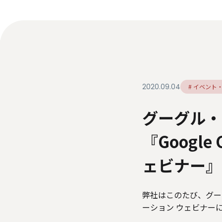
ダイバーシティ・エクイティ＆インク
ルージョン
人材関連データ・社外からの評価
情報セキュリティ基本方針
個人情報保護方針
個
特定個人情報等の適正な取り扱いに関する基本方針
2020.09.04
# イベント
グーグル・
『Google
ェビナー』
弊社はこのたび、グーグル
ーション ウェビナー