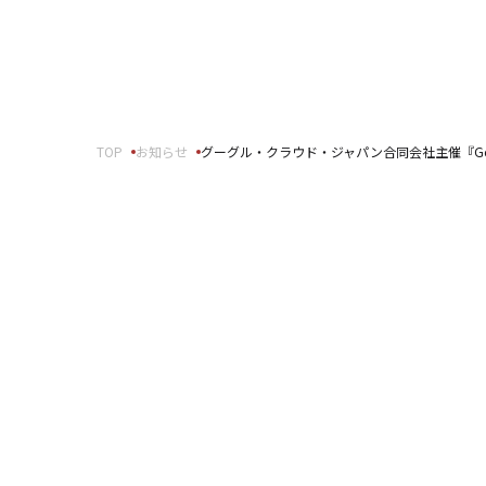
報
事例紹介
せ
SNS公式アカウント一覧
TOP
お知らせ
グーグル・クラウド・ジャパン合同会社主催『Google
スパートナーの皆様へ
English
ft Base Kanazawa
U.S. FrontLine
ムサポート胡蝶蘭オンライン
プ