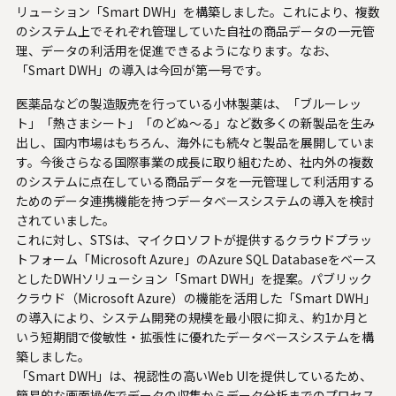
U.S. FrontLine
リューション「Smart DWH」を構築しました。これにより、複数
のシステム上でそれぞれ管理していた自社の商品データの一元管
理、データの利活用を促進できるようになります。なお、
「Smart DWH」の導入は今回が第一号です。
お問い合わせ
医薬品などの製造販売を行っている小林製薬は、「ブルーレッ
ト」「熱さまシート」「のどぬ～る」など数多くの新製品を生み
出し、国内市場はもちろん、海外にも続々と製品を展開していま
情報セキュリティ基本方針
す。今後さらなる国際事業の成長に取り組むため、社内外の複数
個人情報保護方針
のシステムに点在している商品データを一元管理して利活用する
ためのデータ連携機能を持つデータベースシステムの導入を検討
個人情報の取り扱いについて
されていました。
外部送信ポリシー
これに対し、STSは、マイクロソフトが提供するクラウドプラッ
サイトのご利用について
トフォーム「Microsoft Azure」のAzure SQL Databaseをベース
としたDWHソリューション「Smart DWH」を提案。パブリック
反社会的勢力に対する基本方針
クラウド（Microsoft Azure）の機能を活用した「Smart DWH」
特定個人情報等の適正な取り扱いに関する基本方針
の導入により、システム開発の規模を最小限に抑え、約1か月と
カスタマーハラスメントに関する指針
いう短期間で俊敏性・拡張性に優れたデータベースシステムを構
築しました。
電子公告
「Smart DWH」は、視認性の高いWeb UIを提供しているため、
ソーシャルメディアポリシー
簡易的な画面操作でデータの収集からデータ分析までのプロセス