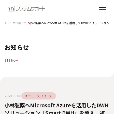
ソリューション・プロダクト
企業情報
TOP
お知らせ
小林製薬へMicrosoft Azureを活用したDWHソリュー
トップメッセージ
会社概要
拠点案内
お知らせ
サステナビリティ
STS Now
サステナビリティ方針
環境（E）
社会（S）
ガバナンス（G）
2021.09.08
# ニュースリリース
SDGsへの取り組み
小林製薬へMicrosoft Azureを活用したDWH
健康経営宣言
ダイバーシティ・エクイティ＆インクルージョン
ソリューション「Smart DWH」を導入、複