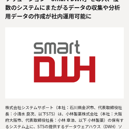
人材関連データ・社外からの評価
数のシステムにまたがるデータの収集や分析
用データの作成が社内運用可能に
採用情報
お知らせ
ビジネスパートナーの皆様へ
Microsoft Base Kanazawa
システムサポート胡蝶蘭オンラインショップ
事例紹介
SNS公式アカウント一覧
株式会社システムサポート（本社：石川県金沢市、代表取締役社
長：小清水 良次、以下STS）は、小林製薬株式会社（本社：大阪
English
府大阪市、代表取締役社長：小林 章浩、以下 小林製薬）の保有す
るシステム上に、STSの提供するデータウェアハウス（DWH）ソ