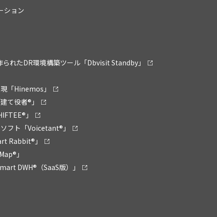
リューション
ために作られたDR環境構築ツール「Dbvisit Standby」
「Hinemos」
建て役者®」
FTEE®」
ト「Voicetant®」
Rabbit®」
Map®」
rt DWH®（SaaS版）」