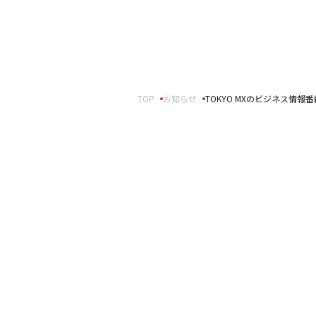
報
事例紹介
せ
SNS公式アカウント一覧
TOP
お知らせ
TOKYO MXのビジネス情報
スパートナーの皆様へ
English
ft Base Kanazawa
U.S. FrontLine
ムサポート胡蝶蘭オンライン
プ