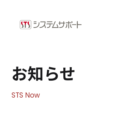
ソリューション・プロダクト
採用情
企業情報
お知ら
トップメッセージ
ビジネ
会社概要
拠点案内
Microso
お知らせ
サステナビリティ
システ
ショッ
サステナビリティ方針
環境（E）
STS Now
社会（S）
ガバナンス（G）
SDGsへの取り組み
健康経営宣言