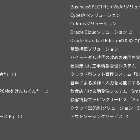
BusinessSPECTRE + VisAPソ
CyberArkソリューション
Celonisソリューション
Oracle Cloudソリューション
Oracle Standard Editionの
基盤構築ソリューション
バイモーダル時代の攻めの運用を実現
建築業向け工事情報管理システム「
者®」
クラウド型シフト管理システム「SHI
音声による操作・入力を可能にするソフ
C検疫 けんちくん®」
飲食店向け自動発注システム「Smart 
顧客情報マッピングサービス 「Pin
クラウド型DWHソリューション「Sma
ブースト」
アウトソーシングサービス