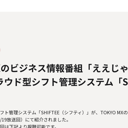
人情報の取り扱いについて
外部送信ポリシー
サイトのご利用につ
カスタマーハラスメントに関する指針
電子公告
ソーシャルメデ
 MXのビジネス情報番組「ええじ
クラウド型シフト管理システム「SH
管理システム「SHIFTEE（シフティ）」が、TOKYO MX
6/19放送回）にて紹介されました。
放送回は下記より視聴可能です。