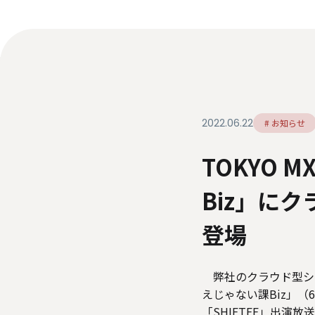
ダイバーシティ・エクイティ＆インク
ルージョン
人材関連データ・社外からの評価
情報セキュリティ基本方針
個人情報保護方針
個
特定個人情報等の適正な取り扱いに関する基本方針
2022.06.22
# お知らせ
TOKYO
Biz」に
登場
弊社のクラウド型シフト
えじゃない課Biz」（
「SHIFTEE」出演