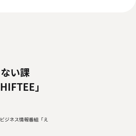
いて
反社会的勢力に対する基本方針
ィアポリシー
ゃない課
IFTEE」
のビジネス情報番組「え