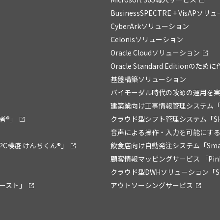
BusinessSPECTRE + VisAPソ
CyberArkソリューション
Celonisソリューション
Oracle Cloudソリューション
Oracle Standard Editionの
基盤構築ソリューション
バイモーダル時代の攻めの運用を実現
建築業向け工事情報管理システム「
者®」
クラウド型シフト管理システム「SHI
音声による操作・入力を可能にするソフ
C検疫 けんちくん®」
飲食店向け自動発注システム「Smart 
顧客情報マッピングサービス 「Pin
クラウド型DWHソリューション「Sma
ブースト」
アウトソーシングサービス