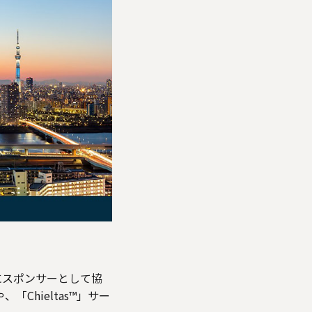
yo」にスポンサーとして協
Chieltas™」サー