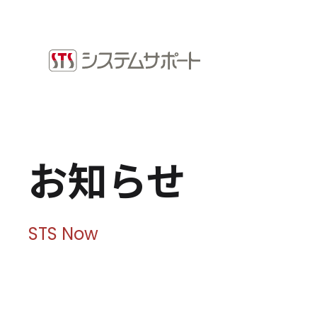
ソリューション・プロダクト
採用情
企業情報
お知ら
トップメッセージ
ビジネ
会社概要
拠点案内
Microso
お知らせ
サステナビリティ
システ
ショッ
サステナビリティ方針
環境（E）
STS Now
社会（S）
ガバナンス（G）
SDGsへの取り組み
健康経営宣言