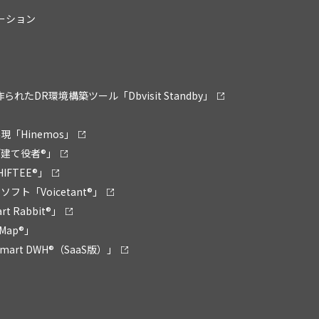
リューション
ために作られたDR環境構築ツール「Dbvisit Standby」
「Hinemos」
建て役者®」
FTEE®」
ト「Voicetant®」
Rabbit®」
Map®」
rt DWH®（SaaS版）」