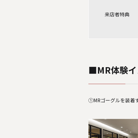
来店者特典
■MR体験イ
①MRゴーグルを装着