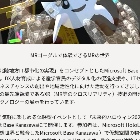
MRゴーグルで体験できるMRの世界
地方IT都市化の実現」をコンセプトとしたMicrosoft Base Ka
。DX人材育成による産学官民のデジタル化の促進支援や、IT
スチャンスの創出や地域活性化に向けた活動を行ってきました。ま
waは、ITの最先端領域であるXR（MR等のクロスリアリティ）技術
クノロジーの展示を行っています。
を気軽に楽しめる体験型イベントとして『未来的ハロウィン202
t Base Kanazawaにて開催します。参加者は、Microsoft Holo
界と融合したMicrosoft Base Kanazawa ）で仮想空