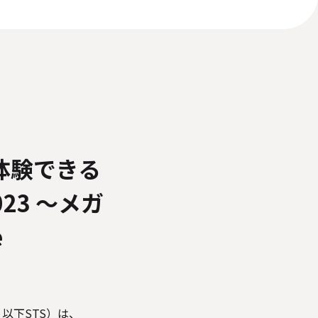
いて
反社会的勢力に対する基本方針
ィアポリシー
体験できる
23 ～メガ
e
以下STS）は、