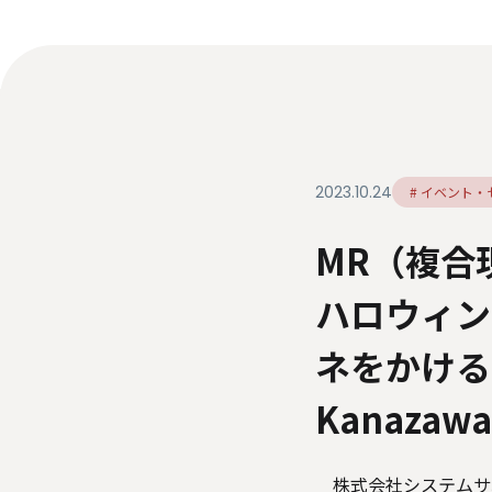
ダイバーシティ・エクイティ＆インク
ルージョン
人材関連データ・社外からの評価
情報セキュリティ基本方針
個人情報保護方針
個
特定個人情報等の適正な取り扱いに関する基本方針
2023.10.24
# イベント
MR（複合
ハロウィン
ネをかけると
Kanaza
株式会社システムサポ