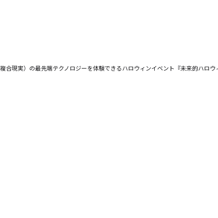
報
事例紹介
せ
SNS公式アカウント一覧
（複合現実）の最先端テクノロジーを体験できるハロウィンイベント『未来的ハロウィン2023 
スパートナーの皆様へ
English
ft Base Kanazawa
U.S. FrontLine
ムサポート胡蝶蘭オンライン
プ