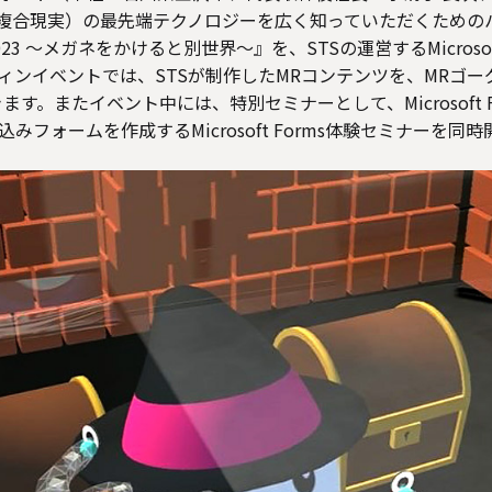
ality＝複合現実）の最先端テクノロジーを広く知っていただくため
 ～メガネをかけると別世界～』を、STSの運営するMicrosoft Ba
ンイベントでは、STSが制作したMRコンテンツを、MRゴーグルで
験できます。またイベント中には、特別セミナーとして、Microsoft
みフォームを作成するMicrosoft Forms体験セミナーを同