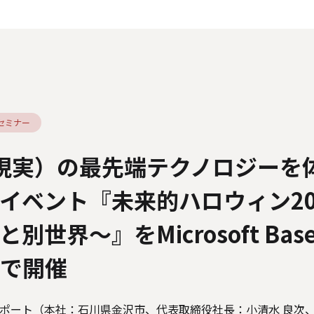
人情報の取り扱いについて
外部送信ポリシー
サイトのご利用につ
カスタマーハラスメントに関する指針
電子公告
ソーシャルメデ
・セミナー
現実）の最先端テクノロジーを
イベント『未来的ハロウィン20
別世界～』をMicrosoft Bas
waで開催
ート（本社：石川県金沢市、代表取締役社長：小清水 良次、