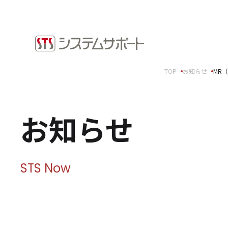
ソリューション・プロダクト
採用情
企業情報
お知ら
TOP
お知らせ
MR
トップメッセージ
ビジネ
会社概要
拠点案内
Microso
お知らせ
サステナビリティ
システ
ショッ
サステナビリティ方針
環境（E）
STS Now
社会（S）
ガバナンス（G）
SDGsへの取り組み
健康経営宣言