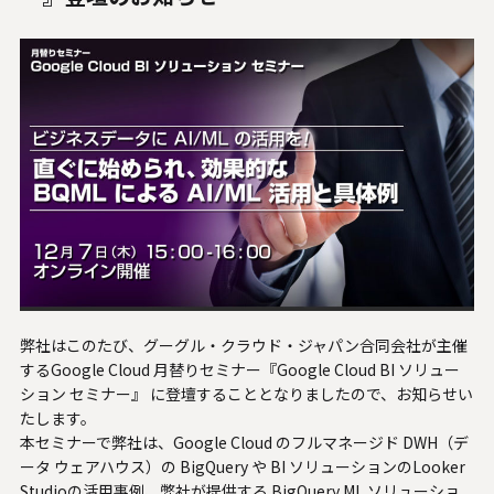
人材関連データ・社外からの評価
採用情報
お知らせ
ビジネスパートナーの皆様へ
Microsoft Base Kanazawa
システムサポート胡蝶蘭オンラインショップ
事例紹介
弊社はこのたび、グーグル・クラウド・ジャパン合同会社が主催
するGoogle Cloud 月替りセミナー『Google Cloud BI ソリュー
ション セミナー』 に登壇することとなりましたので、お知らせい
SNS公式アカウント一覧
たします。
本セミナーで弊社は、Google Cloud のフルマネージド DWH（デ
English
ータ ウェアハウス）の BigQuery や BI ソリューションのLooker
Studioの活用事例、弊社が提供する BigQuery ML ソリューショ