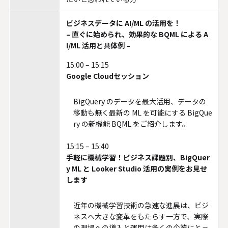
システムサポートホールディングス
ビジネスデータに AI/ML の活用を！
– 直ぐに始められ、効果的な BQML による A
I/ML 活用と具体例 –
15:00 – 15:15
Google Cloudセッション
BigQuery のデータを最大活用、データの
移動も無く最新の ML を可能にする BigQue
ry の新機能 BQML をご紹介します。
15:15 – 15:40
手軽に機械学習！ビジネス課題別、BigQuer
y ML と Looker Studio 活用の実例をお見せ
します
近年の機械学習技術の急速な進展は、ビジ
ネスへ大きな変革をもたらす一方で、実際
の現場への導入と運用は多くの企業にとっ