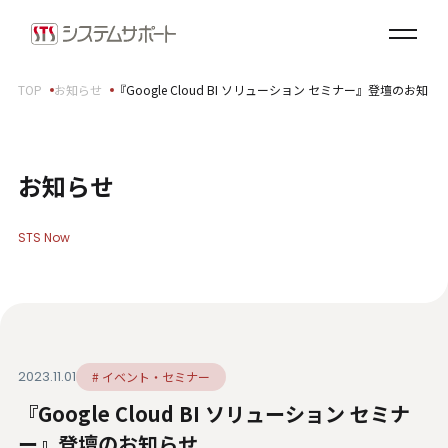
ソリューション・プロダクト
企業情報
TOP
お知らせ
『Google Cloud BI ソリューション セミナー』登壇のお知ら
トップメッセージ
会社概要
拠点案内
お知らせ
サステナビリティ
STS Now
サステナビリティ方針
環境（E）
社会（S）
ガバナンス（G）
2023.11.01
# イベント・セミナー
SDGsへの取り組み
『Google Cloud BI ソリューション セミナ
健康経営宣言
ダイバーシティ・エクイティ＆インクルージョン
ー』登壇のお知らせ