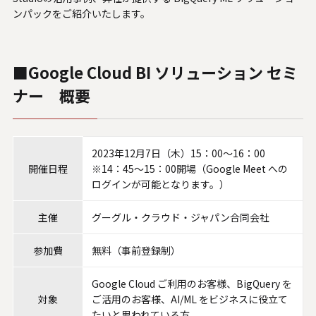
U.S. FrontLine
ンパックをご紹介いたします。
■Google Cloud BI ソリューション セミ
お問い合わせ
ナー 概要
情報セキュリティ基本方針
個人情報保護方針
2023年12月7日（木）15：00～16：00
個人情報の取り扱いについて
開催日程
※14：45～15：00開場（Google Meet への
外部送信ポリシー
ログインが可能となります。）
サイトのご利用について
主催
グーグル・クラウド・ジャパン合同会社
反社会的勢力に対する基本方針
特定個人情報等の適正な取り扱いに関する基本方針
参加費
無料（事前登録制）
カスタマーハラスメントに関する指針
Google Cloud ご利用のお客様、BigQuery を
電子公告
対象
ご活用のお客様、AI/ML をビジネスに役立て
ソーシャルメディアポリシー
たいと思われている方