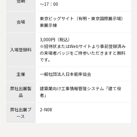
会期
U.S. FrontLine
～17：00
東京ビッグサイト（有明・東京国際展示場）
会場
東展示棟
お問い合わせ
3,000円（税込）
※招待状またはWebサイトより事前登録済み
入場登録料
情報セキュリティ基本方針
の来場者バッジをご持参いただきますと無料
です。
個人情報保護方針
個人情報の取り扱いについて
主催
一般社団法人日本能率協会
外部送信ポリシー
サイトのご利用について
弊社出展製
建築業向け工事情報管理システム「
建て役
品
者
」
反社会的勢力に対する基本方針
特定個人情報等の適正な取り扱いに関する基本方針
弊社出展ブ
2-N08
カスタマーハラスメントに関する指針
ース
電子公告
ソーシャルメディアポリシー