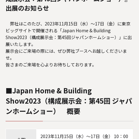
人材関連データ・社外からの評価
出展のお知らせ
採用情報
弊社はこのたび、2023年11月15日（水）～17日（金）に東京
ビッグサイトで開催される「Japan Home & Building
お知らせ
Show2023（構成展示会：第45回ジャパンホームショー）」に出
展いたします。
展示会にご来場の際には、ぜひ弊社ブースへお越しくださいま
ビジネスパートナーの皆様へ
せ。
皆さまのご来場を心よりお待ちしております。
Microsoft Base Kanazawa
システムサポート胡蝶蘭オンラインショップ
■Japan Home & Building
事例紹介
Show2023（構成展示会：第45回 ジャパ
ンホームショー） 概要
SNS公式アカウント一覧
English
2023年11月15日（水）～17日（金） 10：00