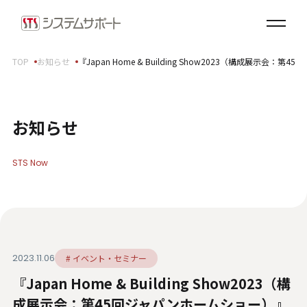
ソリューション・プロダクト
企業情報
TOP
お知らせ
『Japan Home & Building Show2023（構成展示
トップメッセージ
会社概要
拠点案内
お知らせ
サステナビリティ
STS Now
サステナビリティ方針
環境（E）
社会（S）
ガバナンス（G）
2023.11.06
# イベント・セミナー
SDGsへの取り組み
『Japan Home & Building Show2023（構
健康経営宣言
ダイバーシティ・エクイティ＆インクルージョン
成展示会：第45回ジャパンホームショー）』