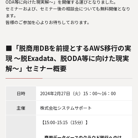
ODA等に向けた現実解～」を開催する運びとなりました。
U.S. FrontLine
セミナーおよび、セミナー後の相談会についても無料開催となり
ます。
皆様のご参加を心よりお待ちしております。
お問い合わせ
■「脱商用DBを前提とするAWS移行の実
情報セキュリティ基本方針
現 ～脱Exadata、脱ODA等に向けた現実
個人情報保護方針
解～」セミナー概要
個人情報の取り扱いについて
外部送信ポリシー
サイトのご利用について
日時
2024年2月27日（火）15：00～16：00
反社会的勢力に対する基本方針
特定個人情報等の適正な取り扱いに関する基本方針
主催
株式会社システムサポート
カスタマーハラスメントに関する指針
【15:00-15:15（15分）】
電子公告
ソーシャルメディアポリシー
商用データベースのクラウド移行へのは