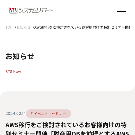
ソリューション・プロダクト
企業情報
TOP
お知らせ
AWS移行をご検討されているお客様向けの特別セミナー開催「
トップメッセージ
会社概要
拠点案内
お知らせ
サステナビリティ
STS Now
サステナビリティ方針
環境（E）
社会（S）
ガバナンス（G）
2024.02.14
# イベント・セミナー
SDGsへの取り組み
AWS移行をご検討されているお客様向けの特
健康経営宣言
ダイバーシティ・エクイティ＆インクルージョン
別セミナー開催「脱商用DBを前提とするAWS