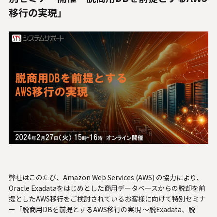
人材関連データ・社外からの評価
移行の実現」
採用情報
お知らせ
ビジネスパートナーの皆様へ
Microsoft Base Kanazawa
システムサポート胡蝶蘭オンラインショップ
事例紹介
SNS公式アカウント一覧
弊社はこのたび、Amazon Web Services (AWS) の協力により、
Oracle Exadataをはじめとした商用データベースからの脱却を前
提としたAWS移行をご検討されているお客様に向けて特別セミナ
English
ー「脱商用DBを前提とするAWS移行の実現 ～脱Exadata、脱