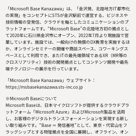
「Microsoft Base Kanazawa」は、「金沢発、北陸地方IT都市化
の実現」をコンセプトにSTSが金沢駅前で運営する、ビジネスや
技術情報の受発信、クラウドを軸としたコミュニケーションのプ
ラットフォームです。“Microsoft Base”の北陸地方初の拠点とし
て2020年に石川県金沢市にオープン、2022年7月より現施設で営
業しています。施設では、一般向けの無償のDX教育を実施するほ
か、オンラインセミナーの開催や商談スペース、コワーキングス
ペースとして利用でき、またITの最先端領域であるXR（MR等の
クロスリアリティ）技術の開発拠点としてコンテンツ開発や最先
端テクノロジーの展示を行っています。
「Microsoft Base Kanazawa」ウェブサイト：
https://msbasekanazawa.sts-inc.co.jp
※Microsoft Baseについて
Microsoft Baseは、日本マイクロソフトが提供するクラウドプラ
ットフォーム「Microsoft Azure」およびMicrosoft製品を活用
し、お客様のデジタルトランスフォーメーションを実現する新し
い取り組みです。“Base ＝ 発信基地”として、東京・代官山をフ
ラッグシップとする物理拠点を全国に展開し、オフライン、オン