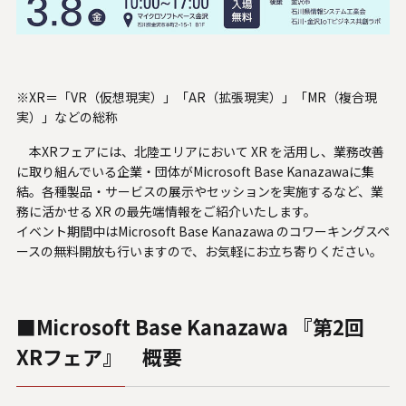
U.S. FrontLine
お問い合わせ
※XR＝「VR（仮想現実）」「AR（拡張現実）」「MR（複合現
実）」などの総称
本XRフェアには、北陸エリアにおいて XR を活用し、業務改善
情報セキュリティ基本方針
に取り組んでいる企業・団体がMicrosoft Base Kanazawaに集
個人情報保護方針
結。各種製品・サービスの展示やセッションを実施するなど、業
個人情報の取り扱いについて
務に活かせる XR の最先端情報をご紹介いたします。
イベント期間中はMicrosoft Base Kanazawa のコワーキングスペ
外部送信ポリシー
ースの無料開放も行いますので、お気軽にお立ち寄りください。
サイトのご利用について
反社会的勢力に対する基本方針
特定個人情報等の適正な取り扱いに関する基本方針
■Microsoft Base Kanazawa 『第2回
カスタマーハラスメントに関する指針
XRフェア』 概要
電子公告
ソーシャルメディアポリシー