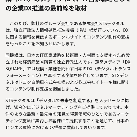
人材関連データ・社外からの評価
の企業DX推進の最前線を取材
採用情報
このたび、弊社のグループ会社である株式会社STSデジタル
は、
独立行政法人情報処理推進機構（IPA）
様が行っている、DX
お知らせ
に関する情報を発信するポータルサイトのコンテンツ制作の支援
を行ったことをお知らせいたします。
ビジネスパートナーの皆様へ
同機構は、日本のIT国家戦略を技術面・人材面で支援するため設
立された経済産業省所管の独立行政法人です。運営メディア「
DX
Microsoft Base Kanazawa
SQUARE
」では規模・業種を問わず日本のDX（デジタルトランス
フォーメーション）を牽引する企業を紹介しています。STSデジ
システムサポート胡蝶蘭オンラインショップ
タルはトヨタ自動車株式会社様および株式会社イトーキ様に関す
るコンテンツ制作支援を担当しました。
事例紹介
STSデジタルは「デジタルで未来を創造する」をメッセージに掲
げ、総合的にデジタルマーケティングをご提供しております。本
SNS公式アカウント一覧
件のような最新・最先端の知見を得意領域のひとつであるマーケ
ティング施策に集約しお客様にご提供することを通じて、日本の
English
ビジネス環境におけるDX推進に貢献してまいります。