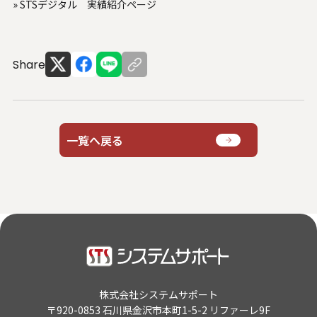
»
STSデジタル 実績紹介ページ
U.S. FrontLine
Share
お問い合わせ
情報セキュリティ基本方針
一覧へ戻る
個人情報保護方針
個人情報の取り扱いについて
外部送信ポリシー
サイトのご利用について
反社会的勢力に対する基本方針
特定個人情報等の適正な取り扱いに関する基本方針
カスタマーハラスメントに関する指針
電子公告
株式会社システムサポート
ソーシャルメディアポリシー
〒920-0853 石川県金沢市本町1-5-2 リファーレ9F