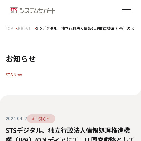
ソリューション・プロダクト
企業情報
TOP
お知らせ
STSデジタル、独立行政法人情報処理推進機構（IPA）のメデ
トップメッセージ
会社概要
拠点案内
お知らせ
サステナビリティ
STS Now
サステナビリティ方針
環境（E）
社会（S）
ガバナンス（G）
2024.04.12
# お知らせ
SDGsへの取り組み
STSデジタル、独立行政法人情報処理推進機
健康経営宣言
ダイバーシティ・エクイティ＆インクルージョン
構（IPA）のメディアにて、IT国家戦略として