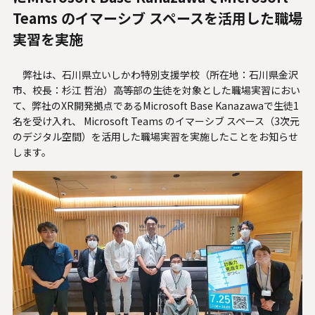
人材関連データ・社外からの評価
Teams のイマーシブ スペースを活用した職場
実習を実施
採用情報
弊社は、石川県立いしかわ特別支援学校（所在地：石川県金沢
お知らせ
市、校長：杉江 哲治）高等部の生徒を対象とした職場実習におい
て、弊社のXR開発拠点であるMicrosoft Base Kanazawaで生徒1
ビジネスパートナーの皆様へ
名を受け入れ、 Microsoft Teams のイマーシブ スペース（3次元
のデジタル空間）を活用した職場実習を実施したことをお知らせ
Microsoft Base Kanazawa
します。
システムサポート胡蝶蘭オンラインショップ
事例紹介
SNS公式アカウント一覧
English