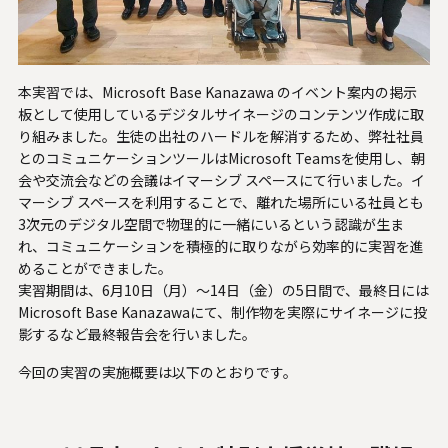
U.S. FrontLine
本実習では、Microsoft Base Kanazawa のイベント案内の掲示
お問い合わせ
板として使用しているデジタルサイネージのコンテンツ作成に取
り組みました。生徒の出社のハードルを解消するため、弊社社員
とのコミュニケーションツールはMicrosoft Teamsを使用し、朝
情報セキュリティ基本方針
会や交流会などの会議はイマーシブ スペースにて行いました。イ
個人情報保護方針
マーシブ スペースを利用することで、離れた場所にいる社員とも
3次元のデジタル空間で物理的に一緒にいるという認識が生ま
個人情報の取り扱いについて
れ、コミュニケーションを積極的に取りながら効率的に実習を進
外部送信ポリシー
めることができました。
サイトのご利用について
実習期間は、6月10日（月）～14日（金）の5日間で、最終日には
Microsoft Base Kanazawaにて、制作物を実際にサイネージに投
反社会的勢力に対する基本方針
影するなど最終報告会を行いました。
特定個人情報等の適正な取り扱いに関する基本方針
今回の実習の実施概要は以下のとおりです。
カスタマーハラスメントに関する指針
電子公告
ソーシャルメディアポリシー