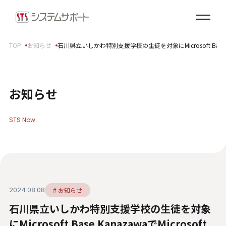
ソリューション・プロダクト
企業情報
TOP
お知らせ
石川県立いしかわ特別支援学校の生徒を対象にMicrosoft Base 
トップメッセージ
会社概要
拠点案内
お知らせ
サステナビリティ
STS Now
サステナビリティ方針
環境（E）
社会（S）
ガバナンス（G）
2024.08.08
# お知らせ
SDGsへの取り組み
石川県立いしかわ特別支援学校の生徒を対象
健康経営宣言
ダイバーシティ・エクイティ＆インクルージョン
にMicrosoft Base KanazawaでMicrosoft