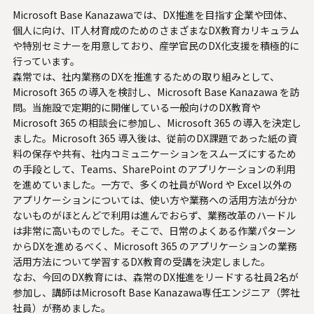
U.S. FrontLine
Microsoft Base Kanazawaでは、DX推進を目指す企業や団体、
個人に向け、IT人材育成のためのさまざまなDX教育カリキュラム
や特別セミナーを用意しており、産学官民のDX化支援を積極的に
行っています。
お問い合わせ
森常では、社内業務のDXを推進するための取り組みとして、
Microsoft 365 の導入を検討し、Microsoft Base Kanazawa を訪
問。当施設で定期的に開催している一般向けのDX教育や
情報セキュリティ基本方針
Microsoft 365 の相談会に参加し、Microsoft 365 の導入を決定し
ました。Microsoft 365 導入後は、従前のDX課題であった紙の資
個人情報保護方針
料の保存や共有、社内コミュニケーションをスムーズにするため
個人情報の取り扱いについて
の手段として、Teams、SharePoint のアプリケーションの利用
外部送信ポリシー
を進めていました。一方で、多くの社員がWord や Excel 以外の
アプリケーションについては、使い方や業務への活用方法が分か
サイトのご利用について
ないものがほとんどで利用は進んでおらず、業務改革のハードル
反社会的勢力に対する基本方針
は非常に高いものでした。そこで、日常のよくある作業パターン
特定個人情報等の適正な取り扱いに関する基本方針
からDXを進めるべく、Microsoft 365 のアプリケーションの業務
活用方法について学習するDX教育の受講を決定しました。
カスタマーハラスメントに関する指針
なお、今回のDX教育には、森常のDX推進をリードする社員2名が
電子公告
参加し、講師はMicrosoft Base Kanazawa専任エンジニア（弊社
ソーシャルメディアポリシー
社員）が務めました。