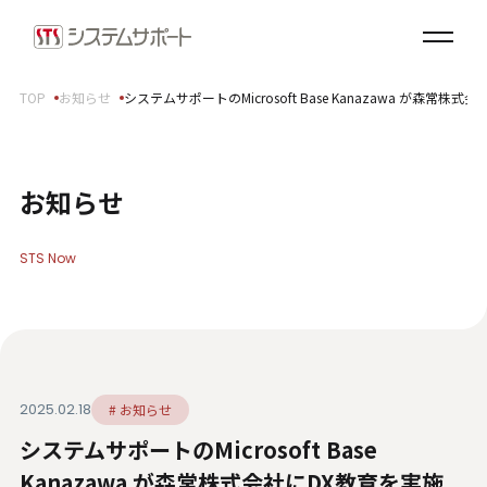
ソリューション・プロダクト
企業情報
TOP
お知らせ
システムサポートのMicrosoft Base Kanazawa が森常株
トップメッセージ
会社概要
拠点案内
お知らせ
サステナビリティ
STS Now
サステナビリティ方針
環境（E）
社会（S）
ガバナンス（G）
2025.02.18
# お知らせ
SDGsへの取り組み
システムサポートのMicrosoft Base
健康経営宣言
ダイバーシティ・エクイティ＆インクルージョン
Kanazawa が森常株式会社にDX教育を実施