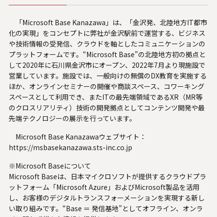
「Microsoft Base Kanazawa」は、「金沢発、北陸地方IT都市
化の実現」をコンセプトに弊社が金沢駅前で運営する、ビジネス
や技術情報の受発信、クラウドを軸としたコミュニケーションの
プラットフォームです。“Microsoft Base”の北陸地方初の拠点と
して2020年に石川県金沢市にオープン、2022年7月より現施設で
営業しています。施設では、一般向けの無償のDX教育を実施する
ほか、オンラインセミナーの開催や商談スペース、コワーキング
スペースとして利用でき、またITの最先端領域であるXR（MR等
のクロスリアリティ）技術の開発拠点としてコンテンツ開発や最
先端テクノロジーの展示を行っています。
Microsoft Base Kanazawaウェブサイト：
https://msbasekanazawa.sts-inc.co.jp
※Microsoft Baseについて
Microsoft Baseは、日本マイクロソフトが提供するクラウドプラ
ットフォーム「Microsoft Azure」およびMicrosoft製品を活用
し、お客様のデジタルトランスフォーメーションを実現する新し
い取り組みです。“Base ＝ 発信基地”としてオフライン、オンラ