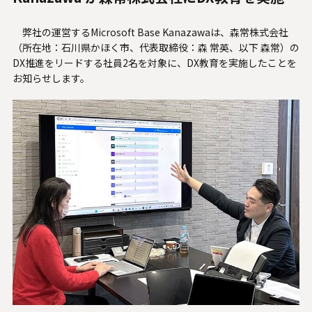
人材関連データ・社外からの評価
弊社の運営するMicrosoft Base Kanazawaは、森常株式会社
採用情報
（所在地：石川県かほく市、代表取締役：森 常英、以下 森常）の
DX推進をリードする社員2名を対象に、DX教育を実施したことを
お知らせします。
お知らせ
ビジネスパートナーの皆様へ
Microsoft Base Kanazawa
システムサポート胡蝶蘭オンラインショップ
事例紹介
SNS公式アカウント一覧
English