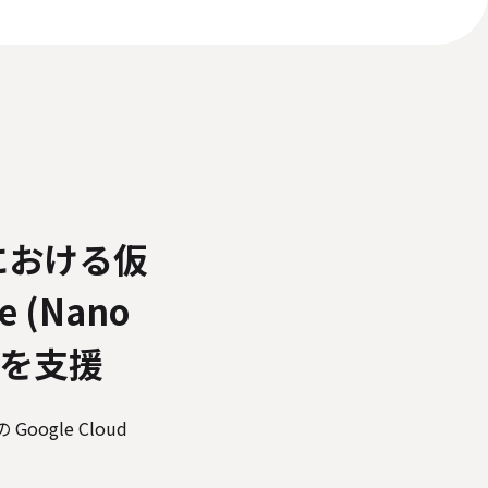
いて
反社会的勢力に対する基本方針
ィアポリシー
における仮
e (Nano
実装を支援
ogle Cloud