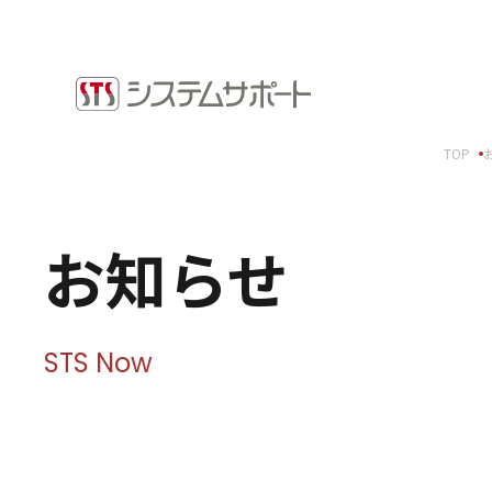
ソリューション・プロダクト
採用情
企業情報
お知ら
TOP
トップメッセージ
ビジネ
会社概要
拠点案内
Microso
お知らせ
サステナビリティ
システ
ショッ
サステナビリティ方針
環境（E）
STS Now
社会（S）
ガバナンス（G）
SDGsへの取り組み
健康経営宣言