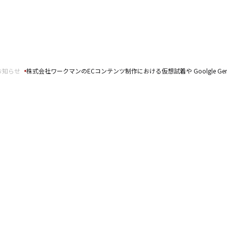
報
事例紹介
せ
SNS公式アカウント一覧
お知らせ
株式会社ワークマンのECコンテンツ制作における仮想試着や Goolgle Gemini 2.5 
スパートナーの皆様へ
English
ft Base Kanazawa
U.S. FrontLine
ムサポート胡蝶蘭オンライン
プ