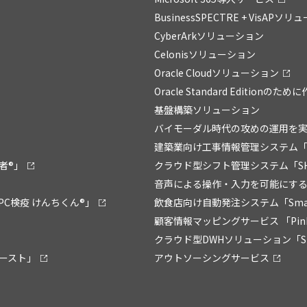
BusinessSPECTRE + VisAPソ
CyberArkソリューション
Celonisソリューション
Oracle Cloudソリューション
Oracle Standard Editionの
基盤構築ソリューション
バイモーダル時代の攻めの運用を実現
建築業向け工事情報管理システム「
者®」
クラウド型シフト管理システム「SHI
音声による操作・入力を可能にするソフ
C検疫 けんちくん®」
飲食店向け自動発注システム「Smart 
顧客情報マッピングサービス 「Pin
クラウド型DWHソリューション「Sma
ブースト」
アウトソーシングサービス