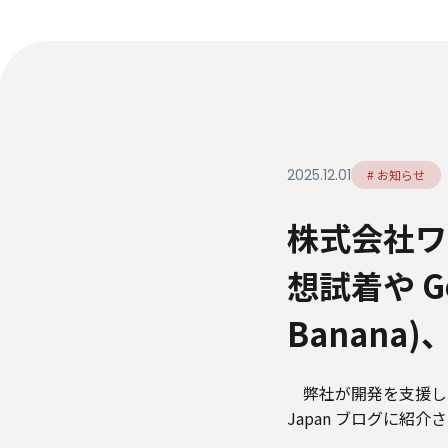
ダイバーシティ・エクイティ＆インク
ルージョン
人材関連データ・社外からの評価
情報セキュリティ基本方針
個人情報保護方針
個
特定個人情報等の適正な取り扱いに関する基本方針
2025.12.01
# お知らせ
株式会社ワ
想試着や Gool
Banana)
弊社が開発を支援した株式
Japan ブログに紹