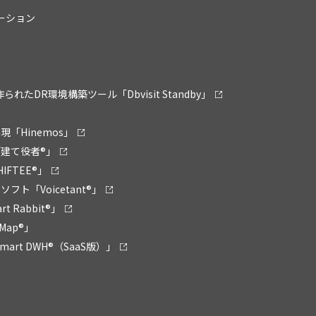
リューション
ために作られたDR環境構築ツール「Dbvisit Standby」
「Hinemos」
建て役者®」
FTEE®」
ト「Voicetant®」
Rabbit®」
Map®」
rt DWH®（SaaS版）」