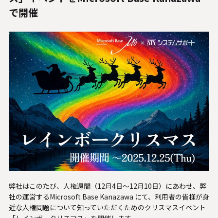
人材関連データ・社外からの評価
で開催
採用情報
お知らせ
ビジネスパートナーの皆様へ
Microsoft Base Kanazawa
システムサポート胡蝶蘭オンラインショップ
事例紹介
SNS公式アカウント一覧
弊社はこのたび、人権週間（12月4日〜12月10日）にあわせ、弊
社の運営するMicrosoft Base Kanazawa にて、利用者の皆様が身
English
近な人権問題について知っていただくためのクリスマスイベント
「レインボークリスマス」を開催します。