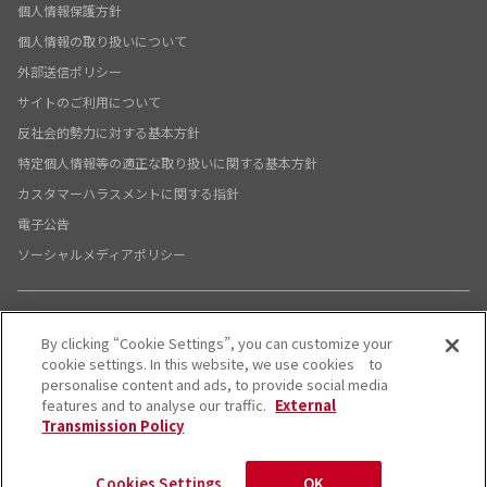
個人情報保護方針
個人情報の取り扱いについて
外部送信ポリシー
サイトのご利用について
反社会的勢力に対する基本方針
特定個人情報等の適正な取り扱いに関する基本方針
カスタマーハラスメントに関する指針
電子公告
ソーシャルメディアポリシー
By clicking “Cookie Settings”, you can customize your
X公式アカウント
YouTube公式アカウント
cookie settings. In this website, we use cookies to
personalise content and ads, to provide social media
© System Support Inc.
features and to analyse our traffic.
External
Transmission Policy
Cookies Settings
OK