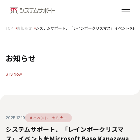
ソリューション・プロダクト
企業情報
TOP
お知らせ
システムサポート、「レインボークリスマス」イベントをMicrosoft
トップメッセージ
会社概要
拠点案内
お知らせ
サステナビリティ
STS Now
サステナビリティ方針
環境（E）
社会（S）
ガバナンス（G）
2025.12.10
# イベント・セミナー
SDGsへの取り組み
システムサポート、「レインボークリスマ
健康経営宣言
ダイバーシティ・エクイティ＆インクルージョン
ス」イベントをMicrosoft Base Kanazawa