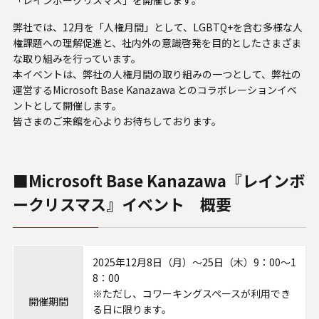
U.S. FrontLine
弊社では、12月を「人権月間」として、LGBTQ+を含む多様な人
権課題への理解促進と、社内外の意識啓発を目的としたさまざま
な取り組みを行っています。
お問い合わせ
本イベントは、弊社の人権月間の取り組みの一つとして、弊社の
運営するMicrosoft Base Kanazawa とのコラボレーションイベ
ントとして開催します。
皆さまのご来館を心よりお待ちしております。
情報セキュリティ基本方針
個人情報保護方針
個人情報の取り扱いについて
■Microsoft Base Kanazawa『レインボ
外部送信ポリシー
ークリスマス』イベント 概要
サイトのご利用について
反社会的勢力に対する基本方針
特定個人情報等の適正な取り扱いに関する基本方針
2025年12月8日（月）～25日（木）9：00～1
カスタマーハラスメントに関する指針
8：00
電子公告
※ただし、コワーキングスペースが利用でき
開催期間
ソーシャルメディアポリシー
る日に限ります。