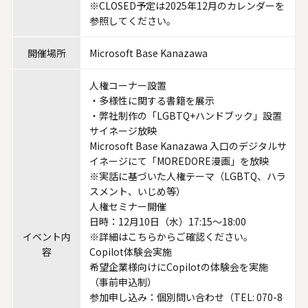
※CLOSED予定は
2025年12月のカレンダー
を
システムサポートホールディングス
参照してください。
開催場所
Microsoft Base Kanazawa
人権コーナー設置
・多様性に関する書籍を展示
・弊社制作の「LGBTQ+ハンドブック」設置
サイネージ放映
Microsoft Base Kanazawa 入口のデジタルサ
イネージにて「MOREDORE漫画」を放映
※実話に基づいた人権テーマ（LGBTQ、ハラ
スメント、いじめ等）
人権セミナー開催
日時：12月10日（水）17:15～18:00
イベント内
※詳細は
こちら
からご確認ください。
容
Copilot体験会実施
希望企業様向けにCopilotの体験会を実施
（事前申込制）
参加申し込み：個別問い合わせ（TEL: 070-8