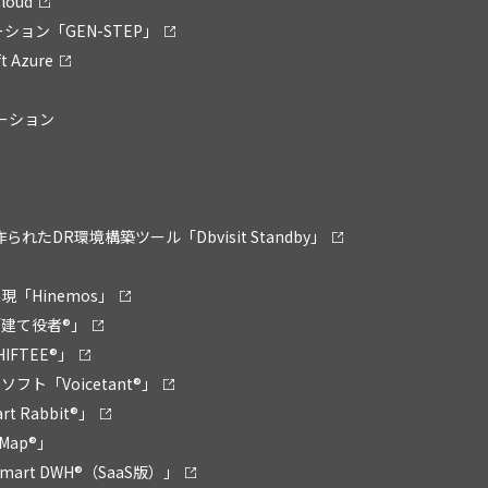
loud
ション「GEN-STEP」
 Azure
リューション
ために作られたDR環境構築ツール「Dbvisit Standby」
「Hinemos」
建て役者®」
FTEE®」
ト「Voicetant®」
Rabbit®」
Map®」
rt DWH®（SaaS版）」