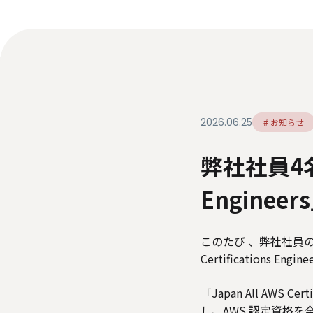
ダイバーシティ・エクイティ＆インク
ルージョン
人材関連データ・社外からの評価
情報セキュリティ基本方針
個人情報保護方針
個
特定個人情報等の適正な取り扱いに関する基本方針
2026.06.25
# お知らせ
弊社社員4名が「
Enginee
このたび 、弊社社員の大崎
Certifications
「Japan All AWS C
し、AWS 認定資格