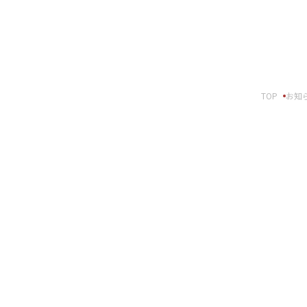
報
事例紹介
せ
SNS公式アカウント一覧
TOP
お知
スパートナーの皆様へ
English
ft Base Kanazawa
U.S. FrontLine
ムサポート胡蝶蘭オンライン
プ