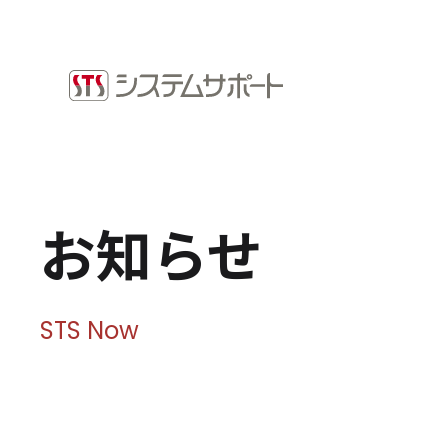
ソリューション・プロダクト
採用情
企業情報
お知ら
トップメッセージ
ビジネ
会社概要
拠点案内
Microso
お知らせ
サステナビリティ
システ
ショッ
サステナビリティ方針
環境（E）
STS Now
社会（S）
ガバナンス（G）
SDGsへの取り組み
健康経営宣言