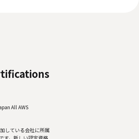
いて
反社会的勢力に対する基本方針
ィアポリシー
fications
 All AWS
APN) に参加している会社に所属
ムです。新しい認定資格