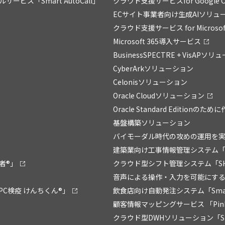
ス「Smart AutoCall」
クラウド支援サービスfor Google C
ECサイト事業者向け生成AIソリュー
クラウド支援サービス for Microsoft
Microsoft 365導入サービス
BusinessSPECTRE + VisAPソ
CyberArkソリューション
Celonisソリューション
Oracle Cloudソリューション
Oracle Standard Editionの
基盤構築ソリューション
バイモーダル時代の攻めの運用を実現
建築業向け工事情報管理システム「
者®」
クラウド型シフト管理システム「SHI
音声による操作・入力を可能にするソフ
C検疫 けんちくん®」
飲食店向け自動発注システム「Smart 
顧客情報マッピングサービス 「Pin
クラウド型DWHソリューション「Sma