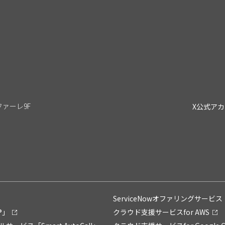
リファーレ9F
X公式ア
ServiceNowオファリングサービス「Su
®」
クラウド支援サービスfor AWS