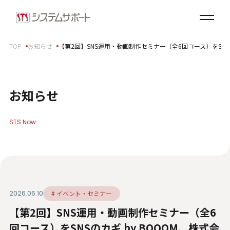
ソリューション・プロダクト
企業情報
TOP
お知らせ
【第2回】SNS運用・動画制作セミナー（全6回コース）をSNS
トップメッセージ
会社概要
拠点案内
お知らせ
サステナビリティ
STS Now
サステナビリティ方針
環境（E）
社会（S）
ガバナンス（G）
2026.06.10
# イベント・セミナー
SDGsへの取り組み
【第2回】SNS運用・動画制作セミナー（全6
健康経営宣言
ダイバーシティ・エクイティ＆インクルージョン
回コース）をSNSのカギ by BOOOM、株式会