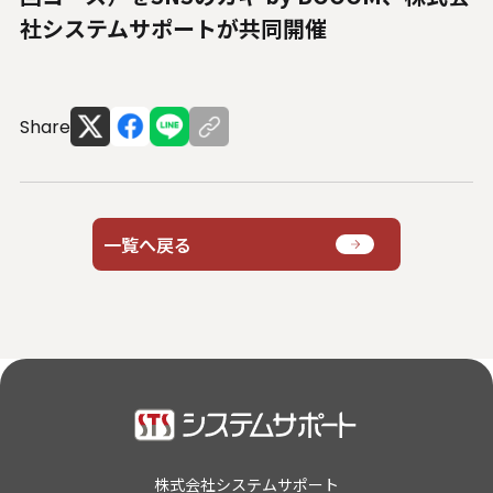
人材関連データ・社外からの評価
社システムサポートが共同開催
採用情報
Share
お知らせ
ビジネスパートナーの皆様へ
Microsoft Base Kanazawa
一覧へ戻る
システムサポート胡蝶蘭オンラインショップ
事例紹介
SNS公式アカウント一覧
English
株式会社システムサポート