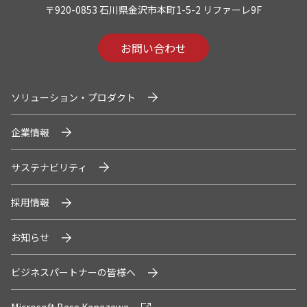
U.S. FrontLine
〒920-0853 石川県金沢市本町1-5-2 リファーレ9F
お問い合わせ
お問い合わせ
ソリューション・プロダクト
情報セキュリティ基本方針
企業情報
個人情報保護方針
個人情報の取り扱いについて
サステナビリティ
サイトのご利用について
反社会的勢力に対する基本方針
採用情報
特定個人情報等の適正な取り扱いに関する基本方針
カスタマーハラスメントに関する指針
お知らせ
電子公告
ビジネスパートナーの皆様へ
ソーシャルメディアポリシー
システムサポートホールディングス