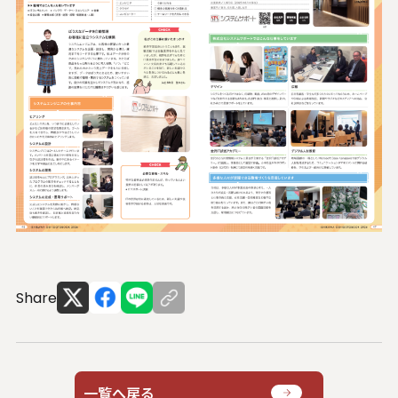
U.S. FrontLine
お問い合わせ
情報セキュリティ基本方針
個人情報保護方針
個人情報の取り扱いについて
外部送信ポリシー
サイトのご利用について
反社会的勢力に対する基本方針
Share
特定個人情報等の適正な取り扱いに関する基本方針
カスタマーハラスメントに関する指針
電子公告
ソーシャルメディアポリシー
一覧へ戻る