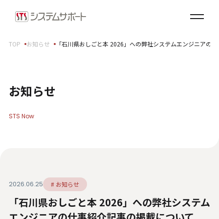
ソリューション・プロダクト
企業情報
TOP
お知らせ
「石川県おしごと本 2026」への弊社システムエンジニアの
トップメッセージ
会社概要
拠点案内
お知らせ
サステナビリティ
STS Now
サステナビリティ方針
環境（E）
社会（S）
ガバナンス（G）
2026.06.25
# お知らせ
SDGsへの取り組み
「石川県おしごと本 2026」への弊社システム
健康経営宣言
ダイバーシティ・エクイティ＆インクルージョン
エンジニアの仕事紹介記事の掲載について