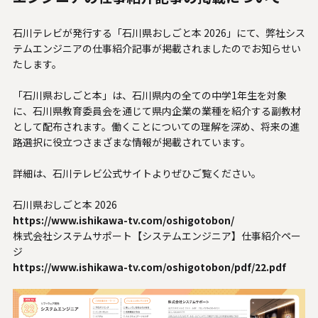
人材関連データ・社外からの評価
石川テレビが発行する「石川県おしごと本 2026」にて、弊社シス
採用情報
テムエンジニアの仕事紹介記事が掲載されましたのでお知らせい
たします。
お知らせ
「石川県おしごと本」は、石川県内の全ての中学1年生を対象
に、石川県教育委員会を通じて県内企業の業種を紹介する副教材
ビジネスパートナーの皆様へ
として配布されます。働くことについての理解を深め、将来の進
路選択に役立つさまざまな情報が掲載されています。
Microsoft Base Kanazawa
詳細は、石川テレビ公式サイトよりぜひご覧ください。
システムサポート胡蝶蘭オンラインショップ
石川県おしごと本 2026
https://www.ishikawa-tv.com/oshigotobon/
事例紹介
株式会社システムサポート【システムエンジニア】仕事紹介ペー
ジ
SNS公式アカウント一覧
https://www.ishikawa-tv.com/oshigotobon/pdf/22.pdf
English