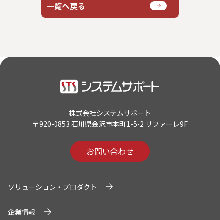
一覧へ戻る
U.S. FrontLine
お問い合わせ
情報セキュリティ基本方針
個人情報保護方針
個人情報の取り扱いについて
株式会社システムサポート
〒920-0853 石川県金沢市本町1-5-2 リファーレ9F
外部送信ポリシー
サイトのご利用について
お問い合わせ
反社会的勢力に対する基本方針
特定個人情報等の適正な取り扱いに関する基本方針
カスタマーハラスメントに関する指針
ソリューション・プロダクト
電子公告
企業情報
ソーシャルメディアポリシー