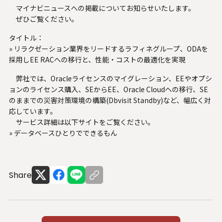
マイナビニュースへの掲載についてお知らせいたします。
人材関連データ・社外からの評価
ぜひご覧ください。
採用情報
タイトル：
»
リラクゼーション業界をリードするラフィネグループ、ODAを
お知らせ
採用しEE RACへの移行と、性能・コストの最適化を実現
弊社では、Oracleライセンスのマイグレーション、EEやオプシ
ビジネスパートナーの皆様へ
ョンのライセンス購入、SEからEE、Oracle Cloudへの移行、SE
のままでの災害対策環境の構築(Dbvisit Standby)など、幅広く対
Microsoft Base Kanazawa
応しています。
サービス詳細は以下サイトをご覧ください。
システムサポート胡蝶蘭オンラインショップ
»
データベースひとりでできるもん
事例紹介
Share
SNS公式アカウント一覧
English