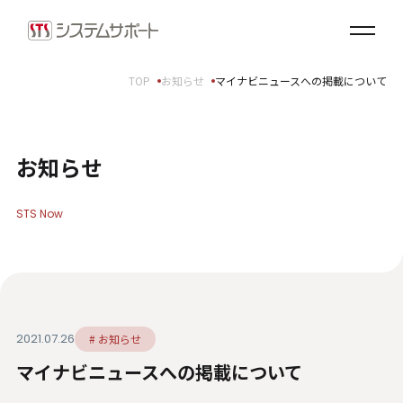
ソリューション・プロダクト
企業情報
TOP
お知らせ
マイナビニュースへの掲載について
トップメッセージ
会社概要
拠点案内
お知らせ
サステナビリティ
STS Now
サステナビリティ方針
環境（E）
社会（S）
ガバナンス（G）
2021.07.26
# お知らせ
SDGsへの取り組み
マイナビニュースへの掲載について
健康経営宣言
ダイバーシティ・エクイティ＆インクルージョン