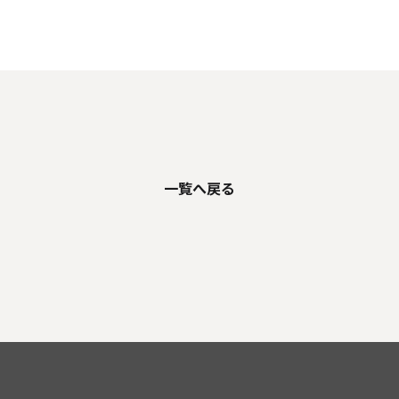
人情報の取り扱いについて
外部送信ポリシー
サイトのご利用につ
カスタマーハラスメントに関する指針
電子公告
ソーシャルメデ
一覧へ戻る