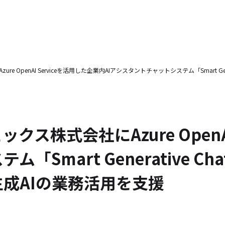
報
事例紹介
せ
SNS公式アカウント一覧
 OpenAI Serviceを活用した企業内AIアシスタントチャットシステム「Smart G
スパートナーの皆様へ
English
ft Base Kanazawa
U.S. FrontLine
ス株式会社にAzure OpenAI
ムサポート胡蝶蘭オンライン
プ
Smart Generative Ch
成AIの業務活用を支援