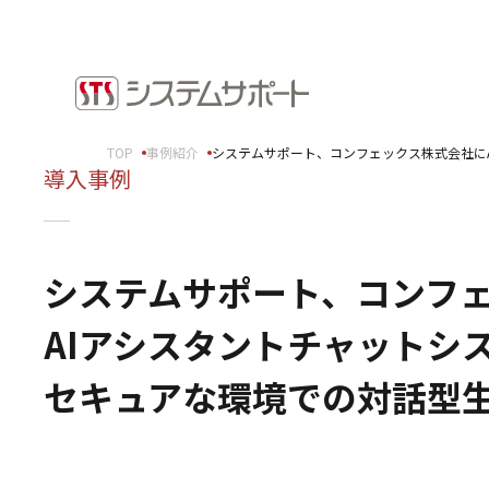
ソリューション・プロダクト
採用情
企業情報
お知ら
TOP
事例紹介
システムサポート、コンフェックス株式会社にAzure
トップメッセージ
導入事例
ビジネ
会社概要
拠点案内
Microso
サステナビリティ
システムサポート、コンフェック
システ
ショッ
サステナビリティ方針
AIアシスタントチャットシステム「
環境（E）
社会（S）
セキュアな環境での対話型生
ガバナンス（G）
SDGsへの取り組み
健康経営宣言