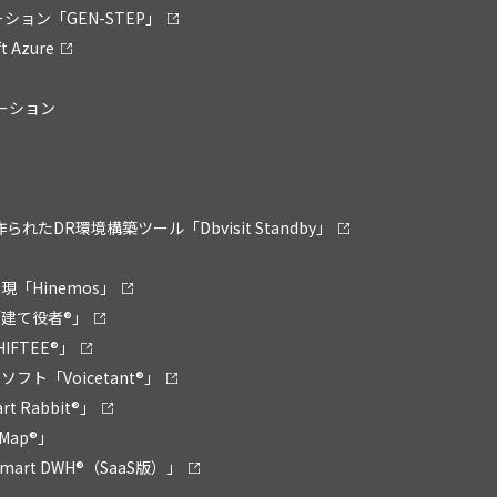
ション「GEN-STEP」
 Azure
リューション
ために作られたDR環境構築ツール「Dbvisit Standby」
「Hinemos」
建て役者®」
FTEE®」
ト「Voicetant®」
Rabbit®」
Map®」
rt DWH®（SaaS版）」