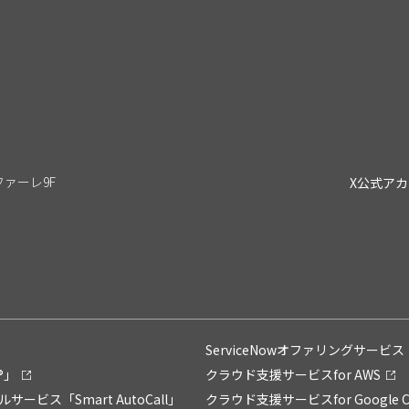
リファーレ9F
X公式ア
ServiceNowオファリングサービス「Su
®」
クラウド支援サービスfor AWS
ス「Smart AutoCall」
クラウド支援サービスfor Google C