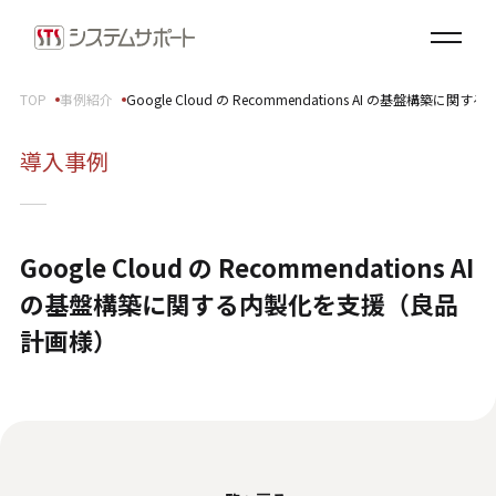
ソリューション・プロダクト
企業情報
TOP
事例紹介
Google Cloud の Recommendations AI の基盤構
トップメッセージ
導入事例
会社概要
拠点案内
サステナビリティ
Google Cloud の Recommendations AI
サステナビリティ方針
の基盤構築に関する内製化を支援（良品
環境（E）
計画様）
社会（S）
ガバナンス（G）
SDGsへの取り組み
健康経営宣言
ダイバーシティ・エクイティ＆インクルージョン