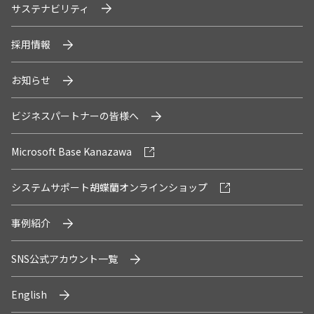
U.S. FrontLine
サステナビリティ
採用情報
お問い合わせ
お知らせ
ビジネスパートナーの皆様へ
情報セキュリティ基本方針
個人情報保護方針
Microsoft Base Kanazawa
個人情報の取り扱いについて
外部送信ポリシー
システムサポート胡蝶蘭オンラインショップ
サイトのご利用について
反社会的勢力に対する基本方針
事例紹介
特定個人情報等の適正な取り扱いに関する基本方針
SNS公式アカウント一覧
カスタマーハラスメントに関する指針
電子公告
English
ソーシャルメディアポリシー