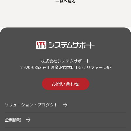
一覧へ戻る
人材関連データ・社外からの評価
採用情報
お知らせ
ビジネスパートナーの皆様へ
株式会社システムサポート
Microsoft Base Kanazawa
〒920-0853 石川県金沢市本町1-5-2 リファーレ9F
システムサポート胡蝶蘭オンラインショップ
お問い合わせ
事例紹介
ソリューション・プロダクト
SNS公式アカウント一覧
企業情報
English