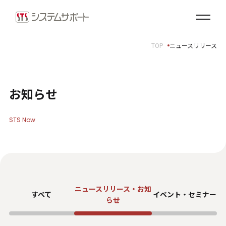
ソリューション・プロダクト
企業情報
TOP
ニュースリリース
トップメッセージ
会社概要
拠点案内
お知らせ
サステナビリティ
STS Now
サステナビリティ方針
環境（E）
社会（S）
ガバナンス（G）
ニュースリリース・お知
SDGsへの取り組み
すべて
イベント・
セミナー
らせ
健康経営宣言
ダイバーシティ・エクイティ＆インクルージョン