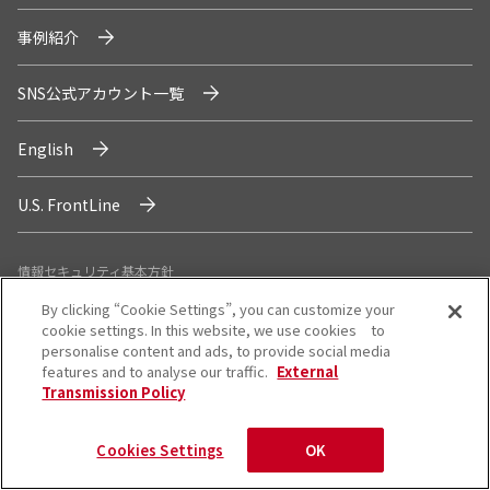
事例紹介
SNS公式アカウント一覧
English
U.S. FrontLine
情報セキュリティ基本方針
個人情報保護方針
By clicking “Cookie Settings”, you can customize your
cookie settings. In this website, we use cookies to
個人情報の取り扱いについて
personalise content and ads, to provide social media
外部送信ポリシー
features and to analyse our traffic.
External
Transmission Policy
サイトのご利用について
反社会的勢力に対する基本方針
Cookies Settings
OK
特定個人情報等の適正な取り扱いに関する基本方針
カスタマーハラスメントに関する指針