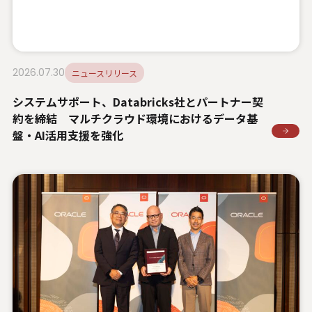
U.S. FrontLine
お問い合わせ
2026.07.30
ニュースリリース
システムサポート、Databricks社とパートナー契
約を締結 マルチクラウド環境におけるデータ基
情報セキュリティ基本方針
盤・AI活用支援を強化
個人情報保護方針
個人情報の取り扱いについて
外部送信ポリシー
サイトのご利用について
反社会的勢力に対する基本方針
特定個人情報等の適正な取り扱いに関する基本方針
カスタマーハラスメントに関する指針
電子公告
ソーシャルメディアポリシー